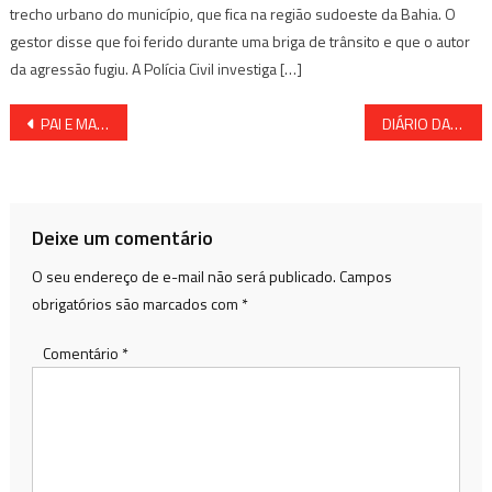
trecho urbano do município, que fica na região sudoeste da Bahia. O
gestor disse que foi ferido durante uma briga de trânsito e que o autor
da agressão fugiu. A Polícia Civil investiga […]
Navegação
PAI E MADRASTA MANTIAM CRIAÇA DE 11 ANOS PRESA EM UM TONEL
DIÁRIO DA METROPOLITANA ENTREVISTA MARDEN LESSA, VEREADOR DE MADRE DE DEUS
de
Post
Deixe um comentário
O seu endereço de e-mail não será publicado.
Campos
obrigatórios são marcados com
*
Comentário
*