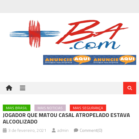
Skip
to
content
MAIS BRASIL
MAIS NOTICIAS
MAIS SEGURANÇA
JOGADOR QUE MATOU CASAL ATROPELADO ESTAVA
ALCOOLIZADO
3 de fevereiro, 2021
admin
Comment(0)