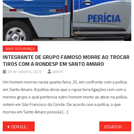
MAIS SEGURANÇA
INTEGRANTE DE GRUPO FAMOSO MORRE AO TROCAR
TIROS COM A RONDESP EM SANTO AMARO
26 de outubro, 2023
admin
Um homem morreu nesta quarta-feira, 25, em confronto com a polícia
em Santo Amaro. A polícia disse que o rapaz teria ligações com com o
mesmo grupo o qual pertencia outro homem morto ao atirar na polícia
ontem em São Francisco do Conde. De acordo com a polícia, o que
morreu em Santo Amaro possuía […]
Navegação
DEM ELEGE O NOVO PRESIDENTE DO SENADO
JOGADOR QUE MATOU CASAL ATROPELADO ESTAVA ALCOOLIZADO