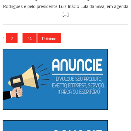
Rodrigues e pelo presidente Luiz Inácio Lula da Silva, em agenda
[…]
Paginação
1
2
…
34
Próximo
de
posts