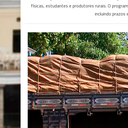
físicas, estudantes e produtores rurais. O progra
incluindo prazos