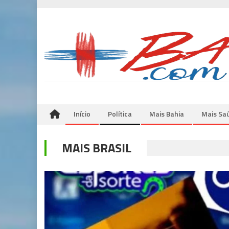
Skip
to
content
Início
Política
Mais Bahia
Mais Sa
MAIS BRASIL