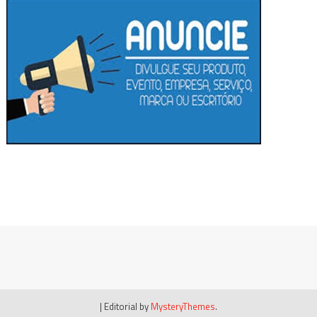
|
Editorial by
MysteryThemes
.