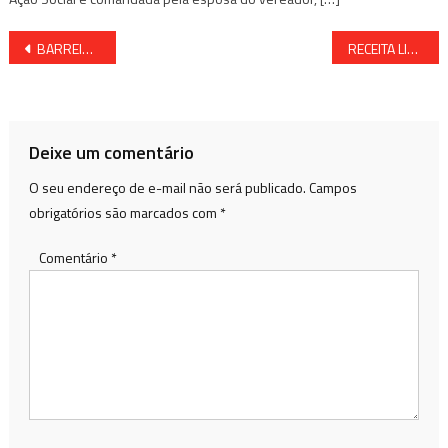
Navegação
BARREIRAS ABRE CHAMAMENTO PÚBLICO PARA AQUISIÇÃO DE ALIMENTOS DA AGRICULTURA FAMILIAR
RECEITA LIBERA O SEGUNDO LOTE DA RESTITUIÇÃO DO IR
de
Post
Deixe um comentário
O seu endereço de e-mail não será publicado.
Campos
obrigatórios são marcados com
*
Comentário
*