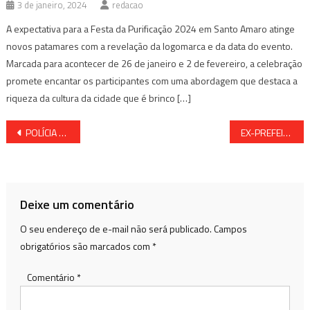
3 de janeiro, 2024
redacao
A expectativa para a Festa da Purificação 2024 em Santo Amaro atinge
novos patamares com a revelação da logomarca e da data do evento.
Marcada para acontecer de 26 de janeiro e 2 de fevereiro, a celebração
promete encantar os participantes com uma abordagem que destaca a
riqueza da cultura da cidade que é brinco […]
Navegação
POLÍCIA FEDERAL PRENDE EX-MINISTRO DA EDUCAÇÃO
EX-PREFEITO DE CANDEIAS SOFRE INFARTO E É REANIMADO PELOS MÉDICOS
de
Post
Deixe um comentário
O seu endereço de e-mail não será publicado.
Campos
obrigatórios são marcados com
*
Comentário
*