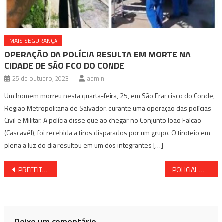
MAIS SEGURANÇA
OPERAÇÃO DA POLÍCIA RESULTA EM MORTE NA
CIDADE DE SÃO FCO DO CONDE
25 de outubro, 2023
admin
Um homem morreu nesta quarta-feira, 25, em São Francisco do Conde,
Região Metropolitana de Salvador, durante uma operação das polícias
Civil e Militar. A polícia disse que ao chegar no Conjunto João Falcão
(Cascavél), foi recebida a tiros disparados por um grupo. O tiroteio em
plena a luz do dia resultou em um dos integrantes […]
Navegação
PREFEITURA DE SALVADOR SUSPENDE PFIZER PEDIÁTRICA
POLICIAL MILITAR É FLAGRADO COM MULHER EM PONTO DE ÔNIBUS; VEJA O QUE ELE FEZ
de
Post
Deixe um comentário