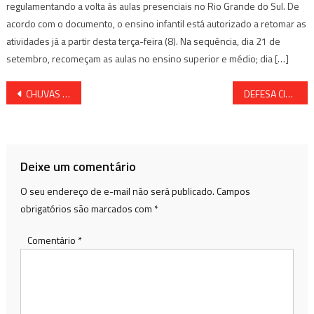
regulamentando a volta às aulas presenciais no Rio Grande do Sul. De
acordo com o documento, o ensino infantil está autorizado a retomar as
atividades já a partir desta terça-feira (8). Na sequência, dia 21 de
setembro, recomeçam as aulas no ensino superior e médio; dia […]
Navegação
CHUVAS QUE CASTIGAM O NORDESTE LEVAM A PREFEITURA DE TERESINA DECRETAR EMERGÊNCIA
DEFESA CIVIL ATUALIZA DADOS DOS ATINGIDOS PELA CHUVA NA BAHIA
de
Post
Deixe um comentário
O seu endereço de e-mail não será publicado.
Campos
obrigatórios são marcados com
*
Comentário
*