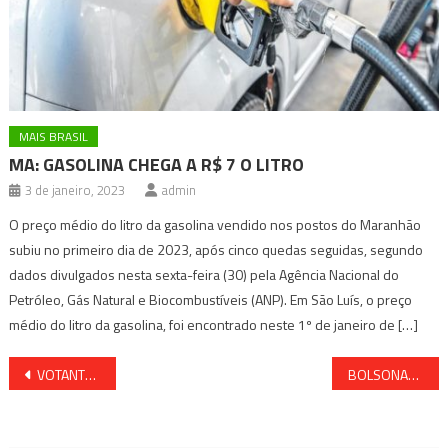
MAIS BRASIL
MA: GASOLINA CHEGA A R$ 7 O LITRO
3 de janeiro, 2023
admin
O preço médio do litro da gasolina vendido nos postos do Maranhão
subiu no primeiro dia de 2023, após cinco quedas seguidas, segundo
dados divulgados nesta sexta-feira (30) pela Agência Nacional do
Petróleo, Gás Natural e Biocombustíveis (ANP). Em São Luís, o preço
médio do litro da gasolina, foi encontrado neste 1º de janeiro de […]
Navegação
VOTANTES DE ENQUETE DEFINEM O MELHOR VEREADOR DE ALAGOINHAS EM 2021
BOLSONARO É INTERNADO AS PRESSAS
de