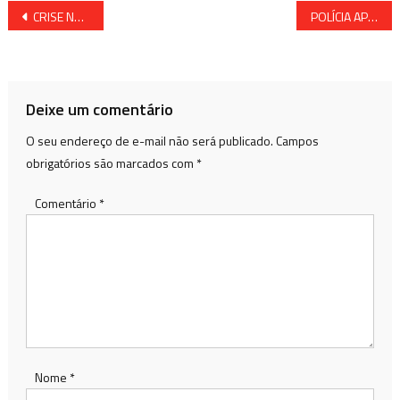
Navegação
CRISE NA SAÚDE EM MADRE DE DEUS: PREFEITURA COLOCA FABAMED NA SINUCA DE BICO
POLÍCIA APREENDE CAÇA-NÍQUEIS EM FEIRA DE SANTANA
de
Post
Deixe um comentário
O seu endereço de e-mail não será publicado.
Campos
obrigatórios são marcados com
*
Comentário
*
Nome
*