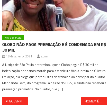
MAIS BRASIL
GLOBO NÃO PAGA PREMIAÇÃO E É CONDENADA EM R$
30 MIL
18 de janeiro, 2021
admin
A Justiça de São Paulo determinou que a Globo pague R$ 30 mil de
indenização por danos morais para a manicure Vânia Ibraim de Oliveira.
Em ação, ela alega que perdeu dias de trabalho ao participar do quadro
Mandando Bem, do programa Caldeirão do Huck, e ainda não recebeu a
premiação prometida. No quadro, que […]
Navegação
GOVERNO PRORROGA AUXÍLIO EMERGENCIAL
HOMEM É ACUSADO DE MATAR IRMÃO POR TER XINGADO A MÃE