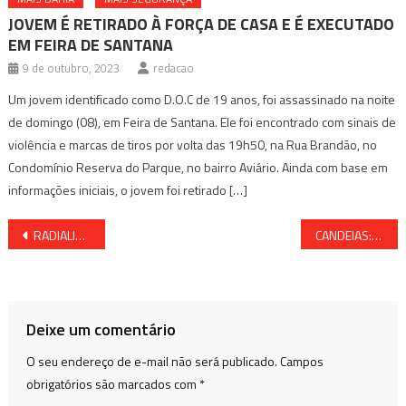
JOVEM É RETIRADO À FORÇA DE CASA E É EXECUTADO
EM FEIRA DE SANTANA
9 de outubro, 2023
redacao
Um jovem identificado como D.O.C de 19 anos, foi assassinado na noite
de domingo (08), em Feira de Santana. Ele foi encontrado com sinais de
violência e marcas de tiros por volta das 19h50, na Rua Brandão, no
Condomínio Reserva do Parque, no bairro Aviário. Ainda com base em
informações iniciais, o jovem foi retirado […]
Navegação
RADIALISTA É DEMITIDO DA BAIANA FM
CANDEIAS: SUPLENTE QUER CASSAÇÃO DE VEREADORA
de
Post
Deixe um comentário
O seu endereço de e-mail não será publicado.
Campos
obrigatórios são marcados com
*