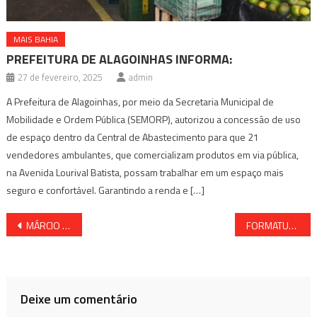
MAIS BAHIA
PREFEITURA DE ALAGOINHAS INFORMA:
27 de fevereiro, 2025
admin
A Prefeitura de Alagoinhas, por meio da Secretaria Municipal de
Mobilidade e Ordem Pública (SEMORP), autorizou a concessão de uso
de espaço dentro da Central de Abastecimento para que 21
vendedores ambulantes, que comercializam produtos em via pública,
na Avenida Lourival Batista, possam trabalhar em um espaço mais
seguro e confortável. Garantindo a renda e […]
Navegação
MÁRCIO DA LINHA VERDE ASSUME CHEFIA DE GABINETE NO GOVERNO GUSTAVO CARMO EM ALAGOINHAS
FORMATURA DE 1.441 NOVOS POLICIAIS MILITARES FORTALECE SEGURANÇA PÚBLICA NA BAHIA
de
Post
Deixe um comentário