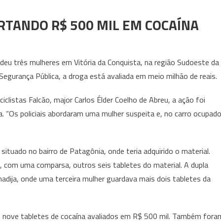
TANDO R$ 500 MIL EM COCAÍNA
endeu três mulheres em Vitória da Conquista, na região Sudoeste da
Segurança Pública, a droga está avaliada em meio milhão de reais.
istas Falcão, major Carlos Élder Coelho de Abreu, a ação foi
ija. “Os policiais abordaram uma mulher suspeita e, no carro ocupad
situado no bairro de Patagônia, onde teria adquirido o material.
, com uma comparsa, outros seis tabletes do material. A dupla
hadija, onde uma terceira mulher guardava mais dois tabletes da
s nove tabletes de cocaína avaliados em R$ 500 mil. Também fora