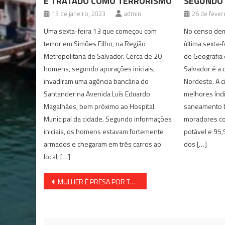
É TRATADO COMO TERRORISMO
SEGUNDO 
13 de janeiro, 2023
admin
26 de fever
Uma sexta-feira 13 que começou com
No censo dem
terror em Simões Filho, na Região
última sexta-fe
Metropolitana de Salvador. Cerca de 20
de Geografia 
homens, segundo apurações iniciais,
Salvador é a 
invadiram uma agência bancária do
Nordeste. A c
Santander na Avenida Luís Eduardo
melhores índ
Magalhães, bem próximo ao Hospital
saneamento b
Municipal da cidade. Segundo informações
moradores co
iniciais, os homens estavam fortemente
potável e 95,
armados e chegaram em três carros ao
dos […]
local, […]
Navegação
MULHER É PRESA POR TER ESTUPRADO ADOLESCENTE
de
Post