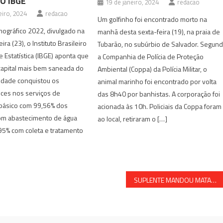
O IBGE
19 de janeiro, 2024
redacao
eiro, 2024
redacao
Um golfinho foi encontrado morto na
ográfico 2022, divulgado na
manhã desta sexta-feira (19), na praia de
ira (23), o Instituto Brasileiro
Tubarão, no subúrbio de Salvador. Segun
e Estatística (IBGE) aponta que
a Companhia de Polícia de Proteção
capital mais bem saneada do
Ambiental (Coppa) da Polícia Militar, o
idade conquistou os
animal marinho foi encontrado por volta
ices nos serviços de
das 8h40 por banhistas. A corporação foi
ásico com 99,56% dos
acionada às 10h. Policiais da Coppa foram
m abastecimento de água
ao local, retiraram o […]
95% com coleta e tratamento
SUPLENTE MANDOU MATAR VEREADORA PARA TOMAR SEU LUGAR, DIZ POLÍCIA