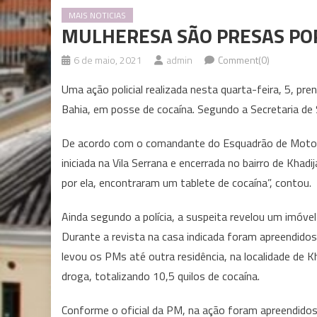
MAIS NOTICIAS
MULHERESA SÃO PRESAS POR
6 de maio, 2021
admin
Comment(0)
Uma ação policial realizada nesta quarta-feira, 5, pr
Bahia, em posse de cocaína. Segundo a Secretaria de 
De acordo com o comandante do Esquadrão de Motocicl
iniciada na Vila Serrana e encerrada no bairro de Khad
por ela, encontraram um tablete de cocaína”, contou.
Ainda segundo a polícia, a suspeita revelou um imóvel 
Durante a revista na casa indicada foram apreendidos
levou os PMs até outra residência, na localidade de K
droga, totalizando 10,5 quilos de cocaína.
Conforme o oficial da PM, na ação foram apreendido