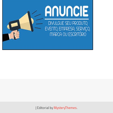
|
Editorial by
MysteryThemes
.