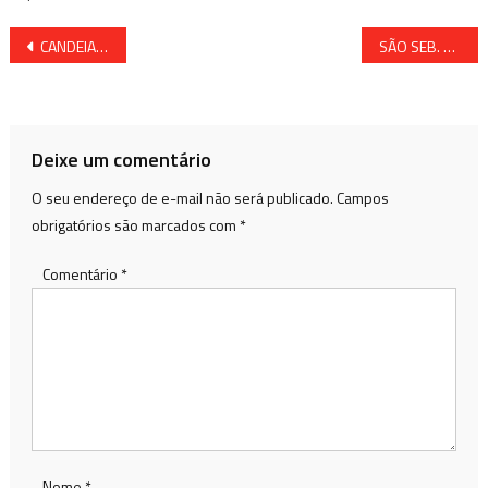
Navegação
CANDEIAS RECEBE MAIS DOSES DA VACINA CONTRA A COVID-19
SÃO SEB. DO PASSÉ: INCÊNDIO ESTÁ CAUSANDO PÂNICO NO POVOADO DO QUILÔMETRO DOIS
de
Post
Deixe um comentário
O seu endereço de e-mail não será publicado.
Campos
obrigatórios são marcados com
*
Comentário
*
Nome
*