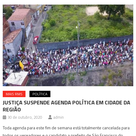
MAIS RMS
POLÍTICA
JUSTIÇA SUSPENDE AGENDA POLÍTICA EM CIDADE DA
REGIÃO
30 de outubro, 2020
admin
Toda agenda para este fim de semana está totalmente cancelada para
todos os vereadores e o candidato a prefeito de São Francisco do