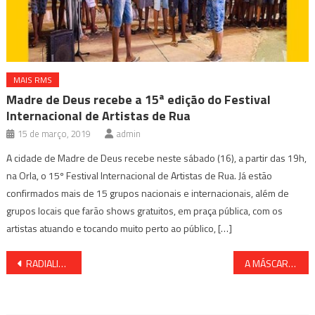
MAIS RMS
Madre de Deus recebe a 15ª edição do Festival
Internacional de Artistas de Rua
15 de março, 2019
admin
A cidade de Madre de Deus recebe neste sábado (16), a partir das 19h,
na Orla, o 15º Festival Internacional de Artistas de Rua. Já estão
confirmados mais de 15 grupos nacionais e internacionais, além de
grupos locais que farão shows gratuitos, em praça pública, com os
artistas atuando e tocando muito perto ao público, […]
Navegação
RADIALISTA BAIANO É ENCONTRADO MORTO EM CASA
A MÁSCARA CAIU NA BAHIA; O GOVERNADOR RUI COSTA DESOBRIGA O USO EM LOCAIS FECHADOS
de