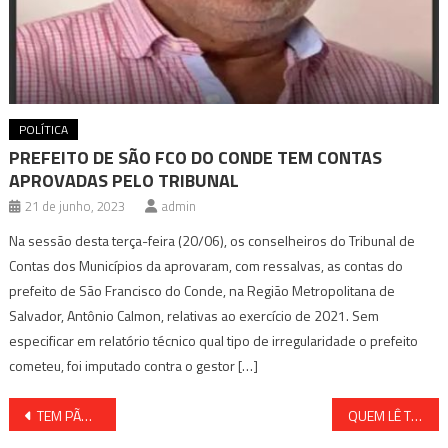
POLÍTICA
PREFEITO DE SÃO FCO DO CONDE TEM CONTAS
APROVADAS PELO TRIBUNAL
21 de junho, 2023
admin
Na sessão desta terça-feira (20/06), os conselheiros do Tribunal de
Contas dos Municípios da aprovaram, com ressalvas, as contas do
prefeito de São Francisco do Conde, na Região Metropolitana de
Salvador, Antônio Calmon, relativas ao exercício de 2021. Sem
especificar em relatório técnico qual tipo de irregularidade o prefeito
cometeu, foi imputado contra o gestor […]
Navegação
TEM PÃO E CIRCO NA ELEIÇÃO DA SUA CIDADE?
QUEM LÊ TÍTULO AINDA NÃO SABE O CONTEÚDO