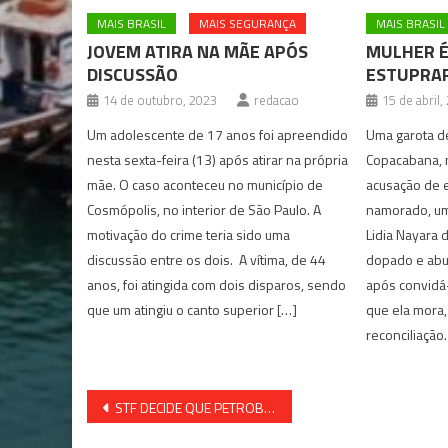
MAIS BRASIL
MAIS SEGURANÇA
MAIS BRASIL
JOVEM ATIRA NA MÃE APÓS
MULHER É
DISCUSSÃO
ESTUPRA
14 de outubro, 2023
redacao
15 de abril,
Um adolescente de 17 anos foi apreendido
Uma garota d
nesta sexta-feira (13) após atirar na própria
Copacabana, n
mãe. O caso aconteceu no município de
acusação de e
Cosmópolis, no interior de São Paulo. A
namorado, um
motivação do crime teria sido uma
Lidia Nayara 
discussão entre os dois. A vítima, de 44
dopado e ab
anos, foi atingida com dois disparos, sendo
após convidá
que um atingiu o canto superior […]
que ela mora
reconciliaçã
Navegação
STF DECIDE QUE PETROBRAS DEVE CRIAR SUBSIDIÁRIAS PARA VENDER REFINARIAS
de