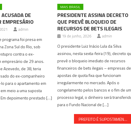
MAIS BRASIL
 ACUSADA DE
PRESIDENTE ASSINA DECRETO
R EMPRESÁRIO
QUE PREVÊ BLOQUEIO DE
RECURSOS DE BETS ILEGAIS
 2021
admin
19 de junho, 2026
admin
e programa foi presa em
O presidente Luiz Inácio Lula da Silva
a Zona Sul do Rio, sob
assinou, nesta sexta-feira (19), decreto q
stupro contra o ex-
prevê o bloqueio imediato de recursos
 empresário de 29 anos.
financeiros de bets ilegais – empresas d
de Azevedo, de 38, teria
apostas de quota fixa que funcionam
usado do ex-companheiro
irregularmente no mercado. Após o
-lo para o apartamento em
congelamento pelos bancos e o fim de u
, em meio a uma suposta
processo legal, o dinheiro será transferid
o. Em depoimento prestado […]
para o Fundo Nacional de […]
PREFEITO É SUPOSTAMENTE AMEAÇADO POR DÍVIDA COM CIGANO