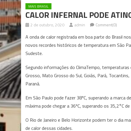
MAIS BRASIL
CALOR INFERNAL PODE ATIN
2 de outubro, 2020
admin
Comment(0)
A onda de calor registrada em boa parte do Brasil nos
novos recordes históricos de temperatura em São Paul
Sudeste.
Segundo informações do ClimaTempo, temperaturas 
Grosso, Mato Grosso do Sul, Goiás, Pará, Tocantins, P
Paraná.
Em São Paulo pode fazer 38ºC, superando a marca de 
máxima pode chegar a 36ºC, superando os 35,2°C de
O Rio de Janeiro e Belo Horizonte podem ter o dia m
de calor dessas cidades.