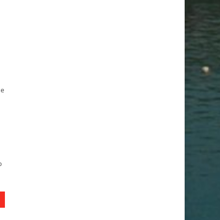
ue
e
m
o