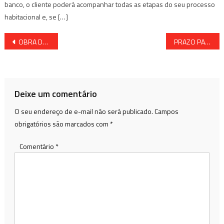
banco, o cliente poderá acompanhar todas as etapas do seu processo
habitacional e, se […]
Navegação
OBRA DE MACRODRENAGEM INÉDITA VAI EVITAR ALAGAMENTOS EM SALVADOR E LAURO DE FREITAS
PRAZO PARA REGULARIZAÇÃO DE TÍTULOS ESTÁ CHEGANDO AO FINAL
de
Post
Deixe um comentário
O seu endereço de e-mail não será publicado.
Campos
obrigatórios são marcados com
*
Comentário
*