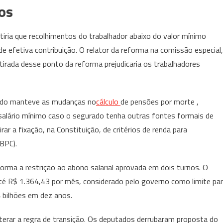
os
tiria que recolhimentos do trabalhador abaixo do valor mínimo
 efetiva contribuição. O relator da reforma na comissão especial,
irada desse ponto da reforma prejudicaria os trabalhadores
tado manteve as mudanças no
cálculo
de pensões por morte ,
salário mínimo caso o segurado tenha outras fontes formais de
irar a fixação, na Constituição, de critérios de renda para
BPC).
forma a restrição ao abono salarial aprovada em dois turnos. O
té R$ 1.364,43 por mês, considerado pelo governo como limite pa
 bilhões em dez anos.
lterar a regra de transição. Os deputados derrubaram proposta do