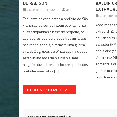
DE RALISON
VALDIR C
EXTRAORD
26 de outubro, 2020
admin
2 de janeir
Enquanto os candidatos a prefeito de São
Após meses s
Francisco do Conde fazem publicamente
extraordinár
suas campanhas a base do respeito, os
de Candeias, 
apoiadores dos dois lados trocam farpas
Salvador (RMS
nas redes sociais, e formam uma guerra
sob a direçã
virtual. Os grupos de Whatsapp na cidade,
Valdir Cruz (
estão inundados de blá blá blá, mas
somente a ce
ninguém diz sobre uma boa proposta dos
gestor, mas u
prefeituráveis, aliás […]
com direito a 
Navegação
HOMEM É MULTADO E PERDE O EMPREGO POR JOGAR GELADEIRA EM ÁREA PÚBLICA
de
Post