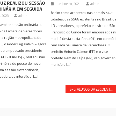
RUZ REALIZOU SESSÃO
1 de janeiro, 2021
admin
INÁRIA EM SEGUIDA
Assim como aconteceu nas demais 5471
o, 2023
admin
cidades, das 5568 existentes no Brasil, o
em ter sessão ordinária ou
13 vereadores, o prefeito e o vice de São
io na Câmara de Vereadores
Francisco do Conde foram empossados n
na região metropolitana de
manhã desta sexta-feira (01), em cerimôn
), o Poder Legislativo – agora
realizada na Câmara de Vereadores. O
o do empossado presidente
prefeito Antonio Calmon (PP) e o vice-
REPUBLICANOS) -, realizou não
prefeito Nem do Caípe (PP), vão governar
rimônia de posse do novo
município […]
ma sessão extraordinária,
quebra de interstício, […]
SFC: ALUNOS DA ESCOLA TRÊS MARIAS VISITAM A CÂMARA MUNICIPAL DENTRO DO PROJETO ESCOLA VAI À CÂMARA