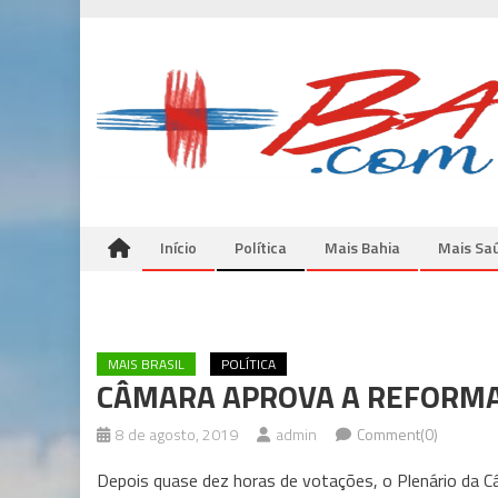
Skip
to
content
Início
Política
Mais Bahia
Mais Sa
MAIS BRASIL
POLÍTICA
CÂMARA APROVA A REFORMA
8 de agosto, 2019
admin
Comment(0)
Depois quase dez horas de votações, o Plenário da 