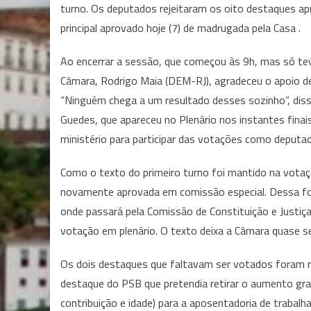
turno. Os deputados rejeitaram os oito destaques a
principal aprovado hoje (7) de madrugada pela Casa .
Ao encerrar a sessão, que começou às 9h, mas só tev
Câmara, Rodrigo Maia (DEM-RJ), agradeceu o apoio d
“Ninguém chega a um resultado desses sozinho”, dis
Guedes, que apareceu no Plenário nos instantes finais
ministério para participar das votações como deputa
Como o texto do primeiro turno foi mantido na vota
novamente aprovada em comissão especial. Dessa for
onde passará pela Comissão de Constituição e Justiça
votação em plenário. O texto deixa a Câmara quase s
Os dois destaques que faltavam ser votados foram re
destaque do PSB que pretendia retirar o aumento gr
contribuição e idade) para a aposentadoria de trabalh