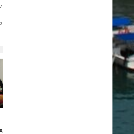
7
io
A