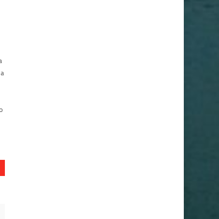
s
a
ia
 o