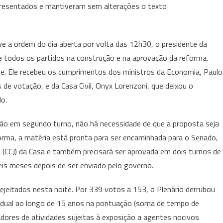
presentados e mantiveram sem alterações o texto
e a ordem do dia aberta por volta das 12h30, o presidente da
e todos os partidos na construção e na aprovação da reforma.
se. Ele recebeu os cumprimentos dos ministros da Economia, Paulo
 de votação, e da Casa Civil, Onyx Lorenzoni, que deixou o
do.
ção em segundo turno, não há necessidade de que a proposta seja
ma, a matéria está pronta para ser encaminhada para o Senado,
 (CCJ) da Casa e também precisará ser aprovada em dois turnos de
eis meses depois de ser enviado pelo governo.
jeitados nesta noite. Por 339 votos a 153, o Plenário derrubou
adual ao longo de 15 anos na pontuação (soma de tempo de
adores de atividades sujeitas à exposição a agentes nocivos