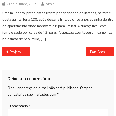
21 de outubro, 2022
admin
Uma mulher foi presa em flagrante por abandono de incapaz, na tarde
desta quinta-feira (20), após deixar a filha de cinco anos sozinha dentro
do apartamento onde moravam e ir para um bar. A criança ficou com
fome e sede por cerca de 12 horas. A situação aconteceu em Campinas,
no estado de São Paulo, […]
Navegação
Projeto Escola vai à Câmara reabre com a presença dos alunos da Apae
Pan: Brasil conquista quatro ouros em dia de mais de 10 medalhas
de
Post
Deixe um comentário
O seu endereço de e-mail não será publicado.
Campos
obrigatórios são marcados com
*
Comentário
*