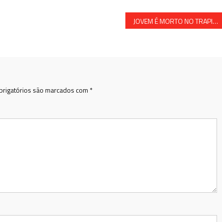
JOVEM É MORTO NO TRAPICHE DE BAIXO EM SANTO AMARO
rigatórios são marcados com
*