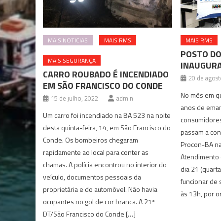
MAIS NOTICIAS
MAIS RMS
MAIS RMS
POSTO DO
MAIS SEGURANÇA
INAUGURA
CARRO ROUBADO É INCENDIADO
20 de agost
EM SÃO FRANCISCO DO CONDE
No mês em qu
15 de julho, 2022
admin
anos de emanc
Um carro foi incendiado na BA 523 na noite
consumidores
desta quinta-feira, 14, em São Francisco do
passam a con
Conde. Os bombeiros chegaram
Procon-BA na
rapidamente ao local para conter as
Atendimento 
chamas. A polícia encontrou no interior do
dia 21 (quarta
veículo, documentos pessoais da
funcionar de 
proprietária e do automóvel. Não havia
às 13h, por 
ocupantes no gol de cor branca. A 21ª
DT/São Francisco do Conde […]