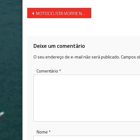
Navegação
MOTOCICLISTA MORRE NA BR 324
de
Post
Deixe um comentário
O seu endereço de e-mail não será publicado.
Campos ob
Comentário
*
Nome
*