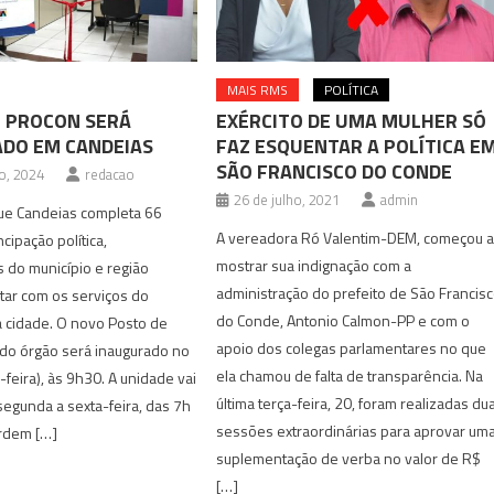
MAIS RMS
POLÍTICA
 PROCON SERÁ
EXÉRCITO DE UMA MULHER SÓ
DO EM CANDEIAS
FAZ ESQUENTAR A POLÍTICA E
SÃO FRANCISCO DO CONDE
o, 2024
redacao
26 de julho, 2021
admin
e Candeias completa 66
A vereadora Ró Valentim-DEM, começou 
ipação política,
mostrar sua indignação com a
 do município e região
administração do prefeito de São Francis
tar com os serviços do
do Conde, Antonio Calmon-PP e com o
 cidade. O novo Posto de
apoio dos colegas parlamentares no que
do órgão será inaugurado no
ela chamou de falta de transparência. Na
-feira), às 9h30. A unidade vai
última terça-feira, 20, foram realizadas du
segunda a sexta-feira, das 7h
sessões extraordinárias para aprovar um
ordem […]
suplementação de verba no valor de R$
[…]