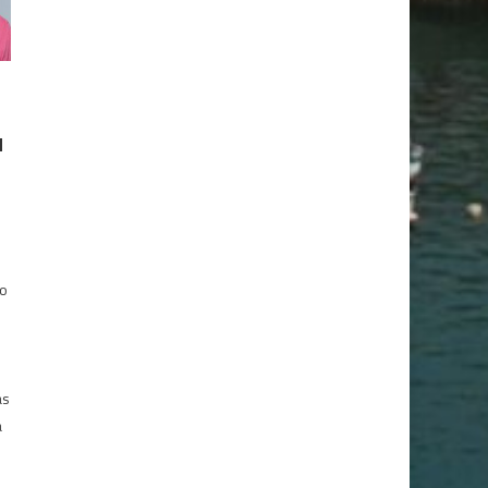
M
a
co
as
a