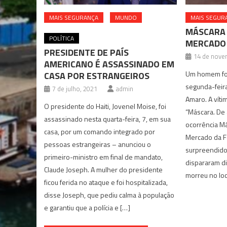
MAIS SEGURANÇA
MUNDO
MAIS SEGUR
MÁSCARA 
POLÍTICA
MERCADO
PRESIDENTE DE PAÍS
14 de nove
AMERICANO É ASSASSINADO EM
Um homem foi 
CASA POR ESTRANGEIROS
segunda-feira
7 de julho, 2021
admin
Amaro. A vítim
O presidente do Haiti, Jovenel Moise, foi
“Máscara. De
assassinado nesta quarta-feira, 7, em sua
ocorrência M
casa, por um comando integrado por
Mercado da F
pessoas estrangeiras – anunciou o
surpreendid
primeiro-ministro em final de mandato,
dispararam di
Claude Joseph. A mulher do presidente
morreu no loca
ficou ferida no ataque e foi hospitalizada,
disse Joseph, que pediu calma à população
e garantiu que a polícia e […]