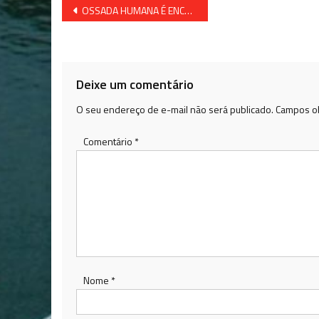
Navegação
OSSADA HUMANA É ENCONTRADA NA REGIÃO ALAGOINHAS
de
Post
Deixe um comentário
O seu endereço de e-mail não será publicado.
Campos ob
Comentário
*
Nome
*