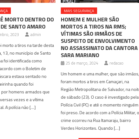
ANÇA
MAIS SEGURANÇA
É MORTO DENTRO DO
HOMEM E MULHER SÃO
 DE SANTO AMARO
MORTOS A TIROS NA RMS;
VÍTIMAS SÃO IRMÃOS DE
mbro, 2023
admin
SUSPEITO DE ENVOLVIMENTO
morto a tiros na tarde desta
NO ASSASSINATO DA CANTORA
, 13, no município de Santo
SARA MARIANO
a foi identificada como
25 de março, 2024
redacao
 acordo com o Boletim de
Um homem e uma mulher, que são irmãos
áscara estava sentado no
foram mortos a tiros em Camaçari, na
eirinha quando foi
Região Metropolitana de Salvador, na noi
o por homens armados que
de sábado (23). O caso é investigado pela
versas vezes e a vítima
Polícia Civil (PC) e até o momento ninguém
l. A polícia não […]
foi preso. De acordo com a Polícia Militar, 
crime ocorreu na Rua Itamaraju, bairro
Verdes Horizontes. Quando […]