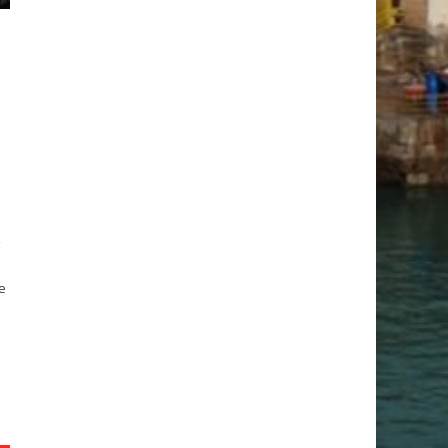
,
te
o