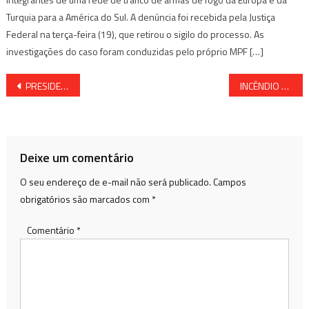
Turquia para a América do Sul. A denúncia foi recebida pela Justiça
Federal na terça-feira (19), que retirou o sigilo do processo. As
investigações do caso foram conduzidas pelo próprio MPF […]
Navegação
PRESIDENTE ASSINA DECRETO QUE PREVÊ BLOQUEIO DE RECURSOS DE BETS ILEGAIS
INCÊNDIO EM BARRACA DE FOGOS EM S. FILHO PODE TER SIDO CRIMINOSO
de
Post
Deixe um comentário
O seu endereço de e-mail não será publicado.
Campos
obrigatórios são marcados com
*
Comentário
*