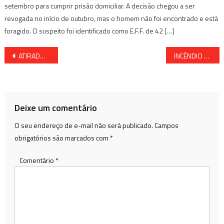
setembro para cumprir prisão domiciliar. A decisão chegou a ser
revogada no início de outubro, mas o homem não foi encontrado e está
foragido. O suspeito foi identificado como E.F.F. de 42 […]
Navegação
ATIRADORES MATAM UM BEBÊ EM ALAGOINHAS
INCÊNDIO NO MERCADO CULTURAL DE CANDEIAS
de
Post
Deixe um comentário
O seu endereço de e-mail não será publicado.
Campos
obrigatórios são marcados com
*
Comentário
*