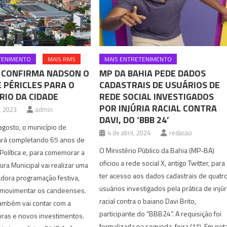
TENIMENTO
MAIS RMS
MAIS ENTRETENIMENTO
 CONFIRMA NADSON O
MP DA BAHIA PEDE DADOS
E PÉRICLES PARA O
CADASTRAIS DE USUÁRIOS DE
RIO DA CIDADE
REDE SOCIAL INVESTIGADOS
POR INJÚRIA RACIAL CONTRA
, 2023
admin
DAVI, DO ‘BBB 24’
agosto, o município de
4 de abril, 2024
redacao
ará completando 65 anos de
O Ministério Público da Bahia (MP-BA)
olítica e, para comemorar a
oficiou a rede social X, antigo Twitter, para
tura Municipal vai realizar uma
ter acesso aos dados cadastrais de quatr
dora programação festiva,
usuários investigados pela prática de injúr
movimentar os candeenses.
racial contra o baiano Davi Brito,
mbém vai contar com a
participante do “BBB24”. A requisição foi
bras e novos investimentos.
formalizada na segunda-feira (1º). Em not