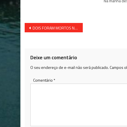
Na manhã dest
Navegação
DOIS FORAM MORTOS NO CAÍPE, SÃO F. DO CONDE
de
Post
Deixe um comentário
O seu endereço de e-mail não será publicado.
Campos ob
Comentário
*