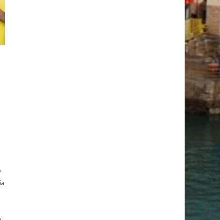
o
ia
a,