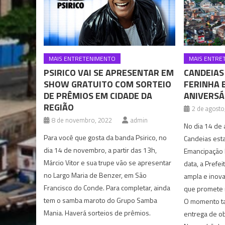
MAIS ENTRETENIMENTO
MAIS ENTRE
PSIRICO VAI SE APRESENTAR EM
CANDEIAS
SHOW GRATUITO COM SORTEIO
FERINHA 
DE PRÊMIOS EM CIDADE DA
ANIVERSÁ
REGIÃO
2 de agosto
8 de novembro, 2022
admin
No dia 14 de 
Para você que gosta da banda Psirico, no
Candeias est
dia 14 de novembro, a partir das 13h,
Emancipação P
Márcio Vitor e sua trupe vão se apresentar
data, a Prefei
no Largo Maria de Benzer, em São
ampla e inova
Francisco do Conde. Para completar, ainda
que promete 
tem o samba maroto do Grupo Samba
O momento ta
Mania. Haverá sorteios de prêmios.
entrega de o