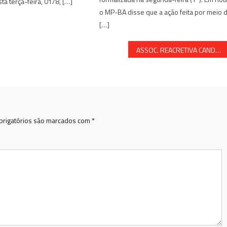
a terça-feira, 01/8, […]
o MP-BA disse que a ação feita por meio 
[…]
ASSOC. REACRETIVA CANDEENSE FAZ CONVOCAÇÃO PARA ASSEMBLEIA EXTRAORDINÁRIA
rigatórios são marcados com
*