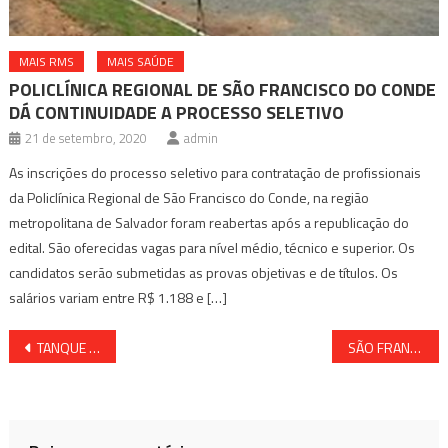
MAIS RMS
MAIS SAÚDE
POLICLÍNICA REGIONAL DE SÃO FRANCISCO DO CONDE
DÁ CONTINUIDADE A PROCESSO SELETIVO
21 de setembro, 2020
admin
As inscrições do processo seletivo para contratação de profissionais
da Policlínica Regional de São Francisco do Conde, na região
metropolitana de Salvador foram reabertas após a republicação do
edital. São oferecidas vagas para nível médio, técnico e superior. Os
candidatos serão submetidas as provas objetivas e de títulos. Os
salários variam entre R$ 1.188 e […]
Navegação
TANQUE SOLTA DE CARRETA E QUASE CAI EM RIO NA BA 523
SÃO FRANCISCO DO CONDE ESTÁ COM ALERTA LIGADO POR CAUSA DO AUMENTO DE CASOS DA COVID-19
de
Post