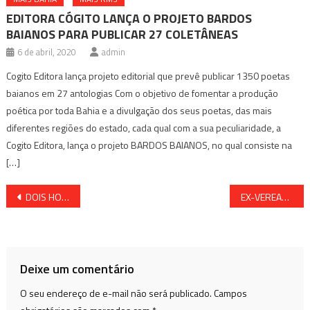
EDITORA CÓGITO LANÇA O PROJETO BARDOS
BAIANOS PARA PUBLICAR 27 COLETÂNEAS
6 de abril, 2020
admin
Cogito Editora lança projeto editorial que prevê publicar 1350 poetas
baianos em 27 antologias Com o objetivo de fomentar a produção
poética por toda Bahia e a divulgação dos seus poetas, das mais
diferentes regiões do estado, cada qual com a sua peculiaridade, a
Cogito Editora, lança o projeto BARDOS BAIANOS, no qual consiste na
[…]
Navegação
DOIS HOMENS SÃO MORTOS A TIROS AO TENTAR ENTRAR EM QUARTO DE HOTEL EM FEIRA DE SANTANA
EX-VEREADOR DECLARA APOIO A SORAIA CABRAL
de
Post
Deixe um comentário
O seu endereço de e-mail não será publicado.
Campos