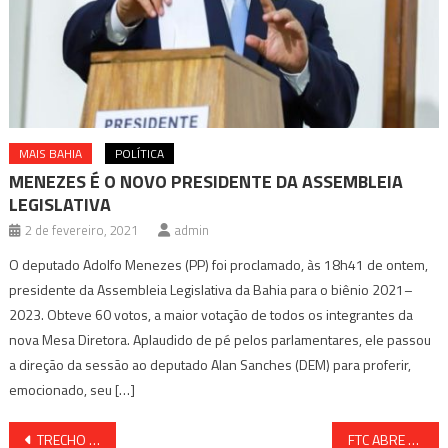
MAIS BAHIA
POLÍTICA
MENEZES É O NOVO PRESIDENTE DA ASSEMBLEIA
LEGISLATIVA
2 de fevereiro, 2021
admin
O deputado Adolfo Menezes (PP) foi proclamado, às 18h41 de ontem,
presidente da Assembleia Legislativa da Bahia para o biênio 2021–
2023. Obteve 60 votos, a maior votação de todos os integrantes da
nova Mesa Diretora. Aplaudido de pé pelos parlamentares, ele passou
a direção da sessão ao deputado Alan Sanches (DEM) para proferir,
emocionado, seu […]
Navegação
TRECHO EM RODOVIA NA RMS SERÁ INTERDITADO NESTA QUARTA E QUINTA
FTC ABRE VAGAS PARA CONTRATAÇÃO DE PROFESSORES