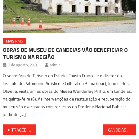
MAIS RMS
OBRAS DE MUSEU DE CANDEIAS VÃO BENEFICIAR O
TURISMO NA REGIÃO
8 de agosto, 2020
admin
O secretário do Turismo do Estado, Fausto Franco, e o diretor do
Instituto do Patrimônio Artístico e Cultural da Bahia (Ipac), João Carlos
Oliveira, visitaram as obras do Museu Wanderley Pinho, em Candeias,
na quinta-feira (6). As intervenções de restauração e recuperação do
museu são executadas com recursos do Prodetur Nacional Bahia, a
partir de […]
Navegação
TRAGÉDIA EM PERNAMBUCO JA PASSA DE 100 MORTES
CANDEIAS APROVA PISOS DO MAGISTÉRIO, AGENTES DE SAÚDE E DE ENDEMIAS E SAI NA FRENTE NA RMS