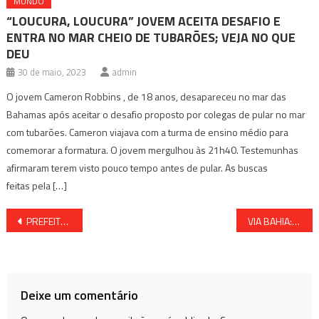
MUNDO
“LOUCURA, LOUCURA” JOVEM ACEITA DESAFIO E
ENTRA NO MAR CHEIO DE TUBARÕES; VEJA NO QUE
DEU
30 de maio, 2023
admin
O jovem Cameron Robbins , de 18 anos, desapareceu no mar das
Bahamas após aceitar o desafio proposto por colegas de pular no mar
com tubarões. Cameron viajava com a turma de ensino médio para
comemorar a formatura. O jovem mergulhou às 21h40. Testemunhas
afirmaram terem visto pouco tempo antes de pular. As buscas
feitas pela […]
Navegação
PREFEITURA DE CANDEIAS INICIA ENTREGA DAS CESTAS E DO PEIXE
VIA BAHIA: MOTORISTAS SÃO OBRIGADOS A VIAJAR 30 KM E PAGAR DOIS PEDÁGIOS PARA FAZER RETORNO
de
Post
Deixe um comentário