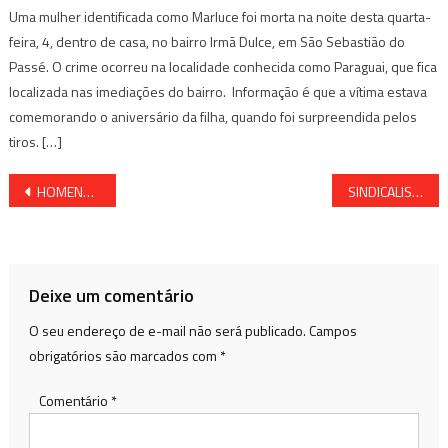
Uma mulher identificada como Marluce foi morta na noite desta quarta-
feira, 4, dentro de casa, no bairro Irmã Dulce, em São Sebastião do
Passé. O crime ocorreu na localidade conhecida como Paraguai, que fica
localizada nas imediações do bairro. Informação é que a vítima estava
comemorando o aniversário da filha, quando foi surpreendida pelos
tiros. […]
Navegação
HOMENS TOMAM MOTO DE ASSALTO NO PORTAL DA CIDADE DE SÃO FCO DO CONDE
SINDICALISTAS DE SÃO FRANCISCO DO CONDE ATRAPALHARAM O TRÂNSITO POR MAIS DE 30 MINUTOS NESTA MANHÃ
de
Post
Deixe um comentário
O seu endereço de e-mail não será publicado.
Campos
obrigatórios são marcados com
*
Comentário
*