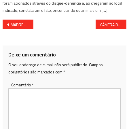
foram acionados através do disque-denúncia e, ao chegarem ao local
indicado, constataram o fato, encontrando os animais em […]
Navegação
MADRE DE DEUS: EX-PREFEITO SOLTA O “VERBO” EM CIMA DO ATUAL E FALA AINDA SOBRE TRAIDORES
CÂMERA DE SEGURANÇA FLAGRA MULHER FURTANDO EM LOJA NA CIDADE DE DIAS D’ÁVILA
de
Post
Deixe um comentário
O seu endereço de e-mail não será publicado.
Campos
obrigatórios são marcados com
*
Comentário
*