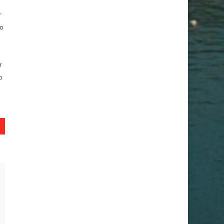
r
do
r
o