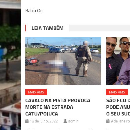
Bahia On
LEIA TAMBÉM
MAIS RMS
MAIS RMS
CAVALO NA PISTA PROVOCA
SÃO FCO 
MORTE NA ESTRADA
PODE ANU
CATU/POJUCA
O SEU SU
18 de julho, 2022
admin
9 de janeir