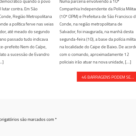
democrático quando o povo
Numa parceria envolvendo a 10ª
cil lutar contra. Em São
Companhia Independente da Polícia Milita
Conde, Região Metropolitana
(10ª CIPM) e Prefeitura de São Francisco 
onde a política ferve nas veias
Conde, na região metropolitana de
dor, até meado do segundo
Salvador, foi inaugurada, na manhã desta
ano passado tudo indicava
segunda-feira (10), a base da polícia milita
ice-prefeito Nem do Caípe,
na localidade do Caipe de Baixo. De acord
dato a sucessão de Evandro
com o comando, aproximadamente 12
…]
policiais irão atuar na nova unidade, […]
46 BARRAGENS PODEM SE ROMPER A QUALQUER MOMENTO
rigatórios são marcados com
*