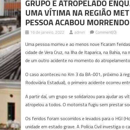
GRUPO É ATROPELADO ENQU
UMA VÍTIMA NA REGIÃO MET
PESSOA ACABOU MORRENDO
16 de janeiro, 2022
admin
Comment(0)
Uma pessoa morreu e ao menos nove ficaram feridas 
cidade de Vera Cruz, na Ilha de Itaparica, na Bahia,
de um outro acidente no momento do atropelamento
O caso aconteceu no Km 3 da BA-001, próximo à reg
Rodoviária Estadual), o primeiro acidente ocorreu en
A partir daí, um grupo se solidarizou para ajudar as
atropelou a todos. O motorista fugiu sem prestar so
Os feridos foram socorridos e levados para o HGI (Ho
unidade em estado grave. A Polícia Civil investiga o c