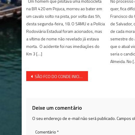
Um homem que pilotava uma motocicleta
No processo 
na BR 420 em Pojuca, morreu ao bater em
quer, fica difí
um cavalo solto na pista, por volta das 5h,
Francisco do 
desta segunda-feira, 18. O SAMU e a Polícia
de Salvador, 
Rodoviária Estadual foram acionados, mas
de cada mora
a vítima de nome não revelado já estava
semestre do 
morta. O acidente foi nas imediações do
que o atual v
Km 3 […]
seria o candi
Almeida. No [
Navegação
SÃO FCO DO CONDE INICIA VACINAÇÃO DE CRIANÇA NESTA SEGUNDA
de
Post
Deixe um comentário
O seu endereço de e-mail não será publicado.
Campos ob
Comentário
*