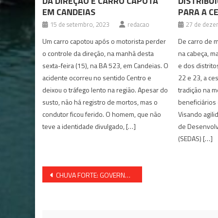
DA DIREÇÃO E CARRO CAPOTA
DISTRIBUI
EM CANDEIAS
PARA A C
15 de setembro, 2023
redacao
27 de deze
Um carro capotou após o motorista perder
De carro de 
o controle da direção, na manhã desta
na cabeça, ma
sexta-feira (15), na BA 523, em Candeias. O
e dos distrit
acidente ocorreu no sentido Centro e
22 e 23, a ces
deixou o tráfego lento na região. Apesar do
tradição na 
susto, não há registro de mortos, mas o
beneficiários
condutor ficou ferido. O homem, que não
Visando agili
teve a identidade divulgado, […]
de Desenvolvi
(SEDAS) […]
Navegação
CHUVA FORTE: GOVERNO FEDERAL RECONHECE ESTADO DE EMERGÊNCIA NA BAHIA
de
Post