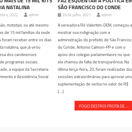
U MAIS DE 15 MIL KITS
FAZ ESQUENTAR A POLÍTICA E
EIA NATALINA
SÃO FRANCISCO DO CONDE
mbro, 2022
admin
26 de julho, 2021
admin
mão, mototaxi, ou até mesmo
A vereadora Ró Valentim-DEM, começou 
is de 15 mil famílias da sede
mostrar sua indignação com a
os foram receber entre os dias
administração do prefeito de São Francis
ta natalina, que já virou
do Conde, Antonio Calmon-PP e com o
mesa dos candeenses
apoio dos colegas parlamentares no que
 de programas sociais.
ela chamou de falta de transparência. Na
dade, a equipe da Secretaria
última terça-feira, 20, foram realizadas du
mento e Assistência Social
sessões extraordinárias para aprovar um
suplementação de verba no valor de R$
[…]
FOGO DESTROI FROTA DE ÔNIBUS EM ALAGOINHAS