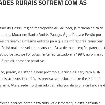
DADES RURAIS SOFREM COM AS
ão do Passé, região metropolita de Salvador, já reclama da falta
oados. Morar em Santo André, Papuçu, Água Preta e Ferrão por
des precisam da mesma estrada para que os moradores transitem
não há mais estrada, por causa da falta de manutenção, parece at
strito de Jacuípe foi totalmente revitalizado em 1997, no primeiro
lá pra cá, somente paliativo.
o, porém, o Estado é bem próximo a Jacuípe e Geary tem a BR
ois acessos transitáveis precisa se deslocar entre 6 e 7 km de
 lama. Até a sede, no chamado caminho por dentro, a distância é 
recho aparece como asfaltado. Vale lembrar que esta estrada é