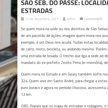
SÃO SEB. DO PASSÉ: LOCALI
ESTRADAS
13 de dezembro, 2021
admin
Comment(0)
Se quem mora na sede ou nos distritos de São Sebasti
de um pacotão de ações, imagine quem mora nos pov
exemplo, é um Deus nos acuda. Todas estas localida
de carro, moto, bicicleta, ou andando mesmo. Porém 
uma estrada de boiada. O trecho que liga a sede ao di
mandato do ex-prefeito Zezito Pena (in-memória), de 
Quem mora no Estado e em Geary também sofre muit
324. Quem vive em Santo André, para chegar a estes d
puro buraco e agora no período chuvoso, acrescenta a
12 km.
OBS: Repare que no mapa de estradas e rodagens, o t