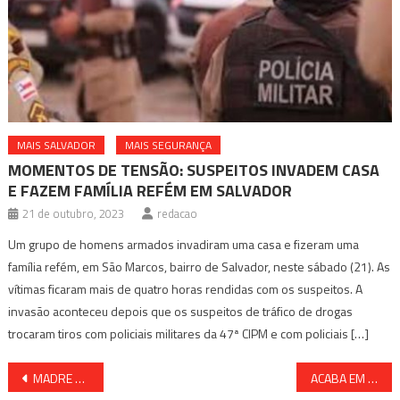
MAIS SALVADOR
MAIS SEGURANÇA
MOMENTOS DE TENSÃO: SUSPEITOS INVADEM CASA
E FAZEM FAMÍLIA REFÉM EM SALVADOR
21 de outubro, 2023
redacao
Um grupo de homens armados invadiram uma casa e fizeram uma
família refém, em São Marcos, bairro de Salvador, neste sábado (21). As
vítimas ficaram mais de quatro horas rendidas com os suspeitos. A
invasão aconteceu depois que os suspeitos de tráfico de drogas
trocaram tiros com policiais militares da 47ª CIPM e com policiais […]
Navegação
MADRE DE DEUS: SOBRINHO É ESFAQUEADO APÓS TENTAR SEPARAR BRIGA QUE ENVOLVIA O TIO
ACABA EM MORTE ACIDENTE ENVOLVENDO JOGADOR DO FLAMENGO