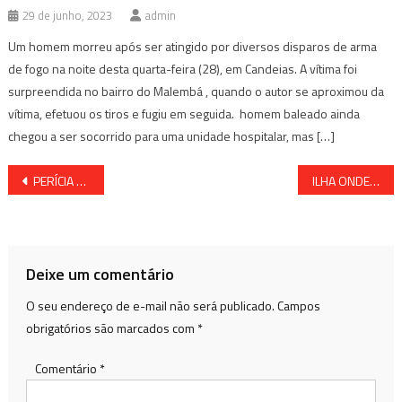
29 de junho, 2023
admin
Um homem morreu após ser atingido por diversos disparos de arma
de fogo na noite desta quarta-feira (28), em Candeias. A vítima foi
surpreendida no bairro do Malembá , quando o autor se aproximou da
vítima, efetuou os tiros e fugiu em seguida. homem baleado ainda
chegou a ser socorrido para uma unidade hospitalar, mas […]
Navegação
PERÍCIA CONFIRMA QUE DEPUTADA NÃO FOI AGREDIDA
ILHA ONDE NASCEU LÁZARO RAMOS ENTRA PARA O GRUPO DE COMUNIDADES QUILOMBOLAS
de
Post
Deixe um comentário
O seu endereço de e-mail não será publicado.
Campos
obrigatórios são marcados com
*
Comentário
*