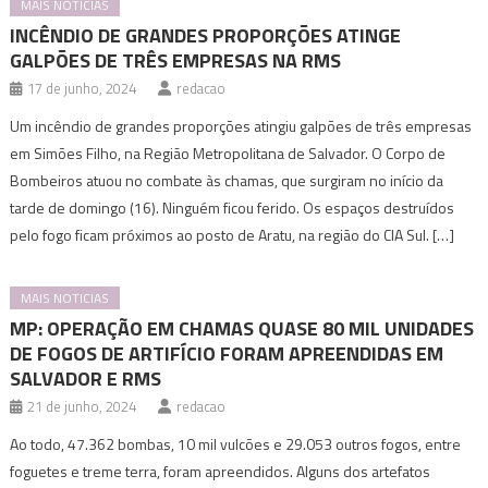
MAIS NOTICIAS
INCÊNDIO DE GRANDES PROPORÇÕES ATINGE
GALPÕES DE TRÊS EMPRESAS NA RMS
17 de junho, 2024
redacao
Um incêndio de grandes proporções atingiu galpões de três empresas
em Simões Filho, na Região Metropolitana de Salvador. O Corpo de
Bombeiros atuou no combate às chamas, que surgiram no início da
tarde de domingo (16). Ninguém ficou ferido. Os espaços destruídos
pelo fogo ficam próximos ao posto de Aratu, na região do CIA Sul. […]
MAIS NOTICIAS
MP: OPERAÇÃO EM CHAMAS QUASE 80 MIL UNIDADES
DE FOGOS DE ARTIFÍCIO FORAM APREENDIDAS EM
SALVADOR E RMS
21 de junho, 2024
redacao
Ao todo, 47.362 bombas, 10 mil vulcões e 29.053 outros fogos, entre
foguetes e treme terra, foram apreendidos. Alguns dos artefatos