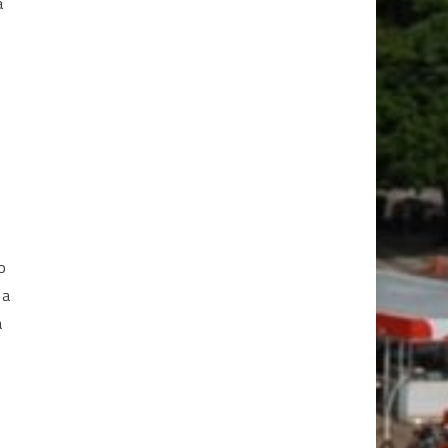
a
o
 a
a