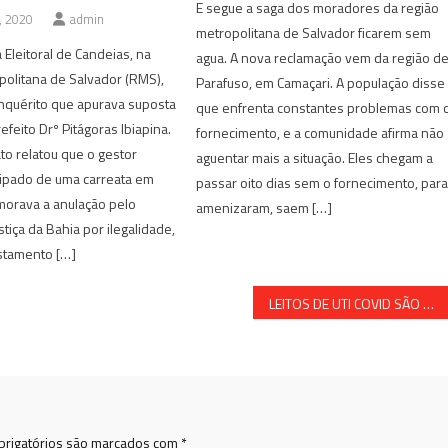
E segue a saga dos moradores da região
, 2020
admin
metropolitana de Salvador ficarem sem
Eleitoral de Candeias, na
agua. A nova reclamação vem da região d
olitana de Salvador (RMS),
Parafuso, em Camaçari. A população disse
nquérito que apurava suposta
que enfrenta constantes problemas com 
efeito Drº Pitágoras Ibiapina.
fornecimento, e a comunidade afirma não
ato relatou que o gestor
aguentar mais a situação. Eles chegam a
cipado de uma carreata em
passar oito dias sem o fornecimento, par
orava a anulação pelo
amenizaram, saem […]
stiça da Bahia por ilegalidade,
stamento […]
LEITOS DE UTI COVID SÃO DESATIVADOS EM SAVADOR
rigatórios são marcados com
*