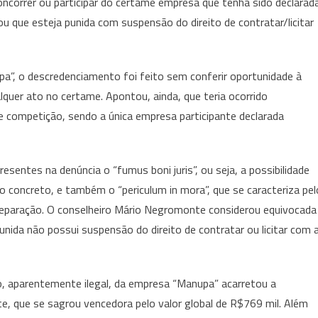
 concorrer ou participar do certame empresa que tenha sido declarad
ou que esteja punida com suspensão do direito de contratar/licitar
”, o descredenciamento foi feito sem conferir oportunidade à
lquer ato no certame. Apontou, ainda, que teria ocorrido
e competição, sendo a única empresa participante declarada
entes na denúncia o “fumus boni juris”, ou seja, a possibilidade
so concreto, e também o “periculum in mora”, que se caracteriza pel
il reparação. O conselheiro Mário Negromonte considerou equivocada
punida não possui suspensão do direito de contratar ou licitar com 
 aparentemente ilegal, da empresa “Manupa” acarretou a
e, que se sagrou vencedora pelo valor global de R$769 mil. Além