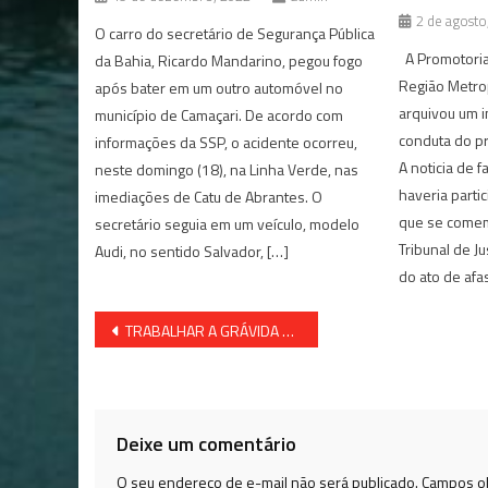
2 de agosto
O carro do secretário de Segurança Pública
A Promotoria 
da Bahia, Ricardo Mandarino, pegou fogo
Região Metrop
após bater em um outro automóvel no
arquivou um i
município de Camaçari. De acordo com
conduta do pr
informações da SSP, o acidente ocorreu,
A noticia de f
neste domingo (18), na Linha Verde, nas
haveria parti
imediações de Catu de Abrantes. O
que se comem
secretário seguia em um veículo, modelo
Tribunal de Ju
Audi, no sentido Salvador, […]
do ato de afa
Navegação
TRABALHAR A GRÁVIDA NÃO PODIA MAS LEVAR 120 KG DE MACONHA SIM, AGORA O PARTO SERÁ NA PRISÃO
de
Post
Deixe um comentário
O seu endereço de e-mail não será publicado.
Campos ob