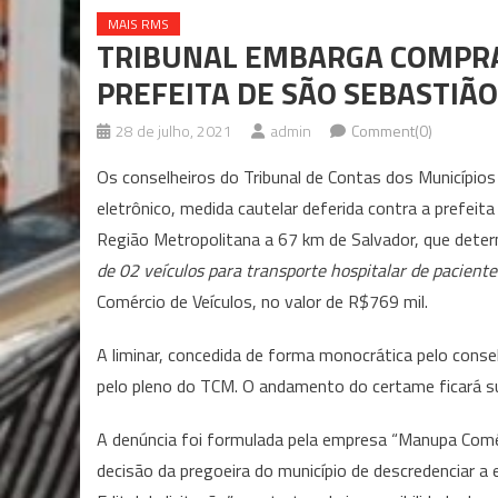
MAIS RMS
TRIBUNAL EMBARGA COMPRA 
PREFEITA DE SÃO SEBASTIÃO
28 de julho, 2021
admin
Comment(0)
Os conselheiros do Tribunal de Contas dos Municípios 
eletrônico, medida cautelar deferida contra a prefei
Região Metropolitana a 67 km de Salvador, que determ
de 02 veículos para transporte hospitalar de paciente
Comércio de Veículos, no valor de R$769 mil.
A liminar, concedida de forma monocrática pelo consel
pelo pleno do TCM. O andamento do certame ficará su
A denúncia foi formulada pela empresa “Manupa Comé
decisão da pregoeira do município de descredenciar