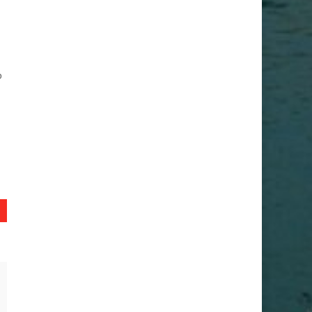
e
o
a