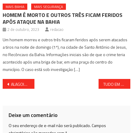
MAIS BAHIA
MAIS SEGURANÇA
HOMEM É MORTO E OUTROS TRÊS FICAM FERIDOS
APÓS ATAQUE NA BAHIA
2 de outubro, 2023
redacao
Um homem morreu e outros três ficaram feridos após serem atacados
a tiros na noite de domingo (1º), na cidade de Santo Antônio de Jesus,
no Recôncavo da Bahia. Informações iniciais são de que o crime teria
acontecido após uma briga de bar, em uma praça do centro do
município. O caso está sob investigação […]
Navegação
ALAGOINHAS É A CIDADE DOS ASSALTOS A ÔNIBUS INTERESTADUAIS
TUDO EM CASA: MÃE VAI PARA A LUA DE MEL DA FILHA E TOMA O MARIDO DELA
de
Post
Deixe um comentário
O seu endereço de e-mail não será publicado.
Campos
obrigatórios são marcados com
*