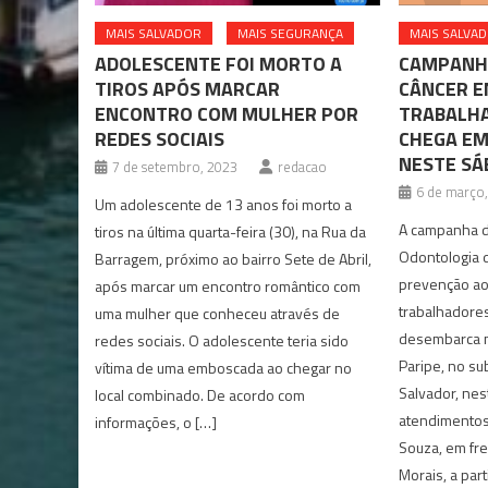
MAIS SALVADOR
MAIS SEGURANÇA
MAIS SALVA
ADOLESCENTE FOI MORTO A
CAMPANHA
TIROS APÓS MARCAR
CÂNCER E
ENCONTRO COM MULHER POR
TRABALHA
REDES SOCIAIS
CHEGA EM
NESTE SÁ
7 de setembro, 2023
redacao
6 de março
Um adolescente de 13 anos foi morto a
A campanha d
tiros na última quarta-feira (30), na Rua da
Odontologia 
Barragem, próximo ao bairro Sete de Abril,
prevenção ao
após marcar um encontro romântico com
trabalhadores
uma mulher que conheceu através de
desembarca n
redes sociais. O adolescente teria sido
Paripe, no su
vítima de uma emboscada ao chegar no
Salvador, nes
local combinado. De acordo com
atendimentos
informações, o […]
Souza, em fr
Morais, a part