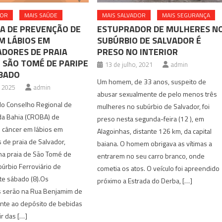
DOR
MAIS SAÚDE
MAIS SALVADOR
MAIS SEGURANÇA
 DE PREVENÇÃO DE
ESTUPRADOR DE MULHERES N
M LÁBIOS EM
SUBÚRBIO DE SALVADOR É
DORES DE PRAIA
PRESO NO INTERIOR
 SÃO TOMÉ DE PARIPE
13 de julho, 2021
admin
BADO
Um homem, de 33 anos, suspeito de
, 2025
admin
abusar sexualmente de pelo menos três
o Conselho Regional de
mulheres no subúrbio de Salvador, foi
da Bahia (CROBA) de
preso nesta segunda-feira (12 ), em
 câncer em lábios em
Alagoinhas, distante 126 km, da capital
 de praia de Salvador,
baiana. O homem obrigava as vítimas a
a praia de São Tomé de
entrarem no seu carro branco, onde
búrbio Ferroviário de
cometia os atos. O veículo foi apreendido
te sábado (8).Os
próximo a Estrada do Derba, […]
 serão na Rua Benjamim de
ente ao depósito de bebidas
ir das […]