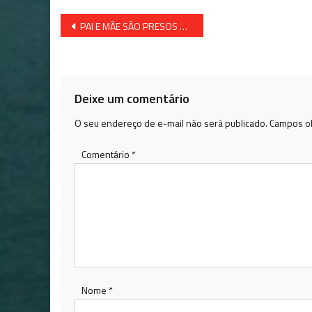
Navegação
PAI E MÃE SÃO PRESOS TENTANDO VENDER A FILHA POR R$ 9 MIL NA BAHIA
de
Post
Deixe um comentário
O seu endereço de e-mail não será publicado.
Campos ob
Comentário
*
Nome
*