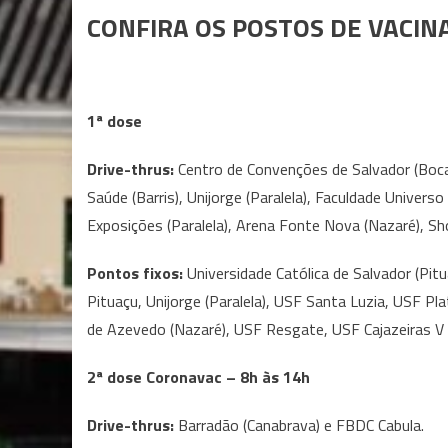
CONFIRA OS POSTOS DE VACINA
1ª dose
Drive-thrus:
Centro de Convenções de Salvador (Boca d
Saúde (Barris), Unijorge (Paralela), Faculdade Univer
Exposições (Paralela), Arena Fonte Nova (Nazaré), Shop
Pontos fixos:
Universidade Católica de Salvador (Pit
Pituaçu, Unijorge (Paralela), USF Santa Luzia, USF Pl
de Azevedo (Nazaré), USF Resgate, USF Cajazeiras V e 
2ª dose Coronavac – 8h às 14h
Drive-thrus:
Barradão (Canabrava) e FBDC Cabula.