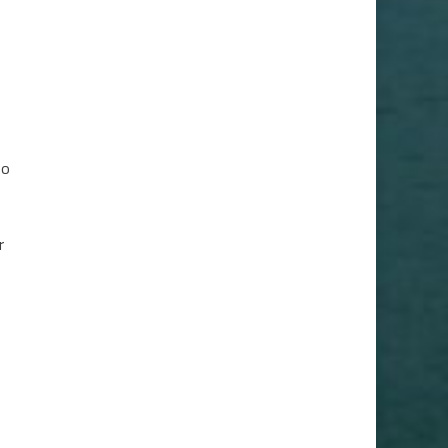
po
r
o