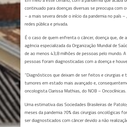
Em meio a esse cenário, com a pandemia que acaba 
continuado para doenças diversas se preocupa com o
– a mais severa desde o início da pandemia no país –
redes pública e privada.
É o caso de quem enfrenta o câncer, doença que, de a
agência especializada da Organização Mundial de Saúd
de ao menos 43,8 milhões de pessoas pelo mundo. A
pessoas foram diagnosticadas com a doença e houve
“Diagnósticos que deixam de ser feitos e cirurgias 
tumores em estado mais avançado e, consequenteme
oncologista Clarissa Mathias, do NOB – Oncoclínicas. 
Uma estimativa das Sociedades Brasileiras de Patolog
meses da pandemia 70% das cirurgias oncológicas for
ser diagnosticados com câncer devido a não realizaçã