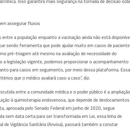
tal/clínica. Isso garantirá mais segurança na tomada de decisão sob
dem assegurar fluxos
 entre a população enquanto a vacinação ainda não está disponíve
segue sendo ferramenta que pode ajudar muito em casos de pacient
omo pré-triagem até mesmo na avaliação de necessidade do
do a legislação vigente, podemos proporcionar o acompanhamento
uanto para casos em seguimento, por meio dessa plataforma. Essa
itérios que o médico avaliará caso a caso”, diz.
iscutida entre a comunidade médica e o poder público é a ampliaçã
uição à quimioterapia endovenosa, que depende de deslocamentos
posta, aprovada pelo Senado Federal em junho de 2020, segue
a sem data certa para ser transformada em Lei, essa linha de
 de Vigilância Sanitária (Anvisa), passará também a constar