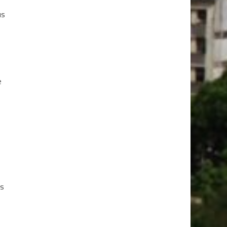
us
e
e
os