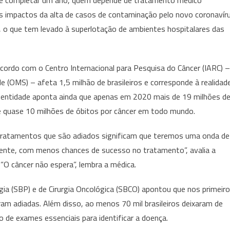
de completar um ano, quem depende de tratamento médico
s impactos da alta de casos de contaminação pelo novo coronavír
 , o que tem levado à superlotação de ambientes hospitalares das
cordo com o Centro Internacional para Pesquisa do Câncer (IARC) –
e (OMS) – afeta 1,5 milhão de brasileiros e corresponde à realidad
 entidade aponta ainda que apenas em 2020 mais de 19 milhões d
 quase 10 milhões de óbitos por câncer em todo mundo.
e tratamentos que são adiados significam que teremos uma onda de
nte, com menos chances de sucesso no tratamento”, avalia a
“O câncer não espera”, lembra a médica.
ia (SBP) e de Cirurgia Oncológica (SBCO) apontou que nos primeir
am adiadas. Além disso, ao menos 70 mil brasileiros deixaram de
o de exames essenciais para identificar a doença.