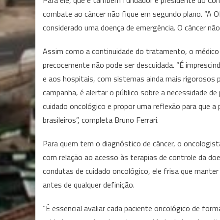
Para ele, que é também fundador e presidente do Con
combate ao câncer não fique em segundo plano. “A 
considerado uma doença de emergência. O câncer não n
Assim como a continuidade do tratamento, o médico 
precocemente não pode ser descuidada. “É imprescindív
e aos hospitais, com sistemas ainda mais rigorosos p
campanha, é alertar o público sobre a necessidade de
cuidado oncológico e propor uma reflexão para que a
brasileiros”, completa Bruno Ferrari.
Para quem tem o diagnóstico de câncer, o oncologista
com relação ao acesso às terapias de controle da do
condutas de cuidado oncológico, ele frisa que mante
antes de qualquer definição.
“É essencial avaliar cada paciente oncológico de form