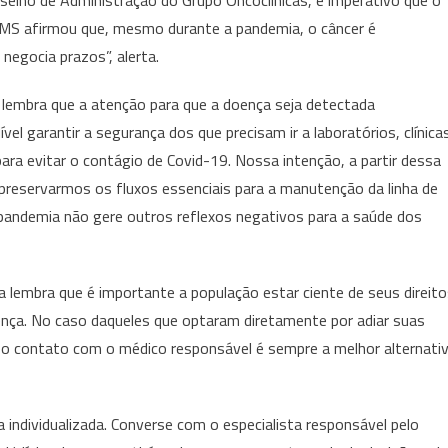
selho de Administração do Grupo Oncoclínicas, é imperativo que o
OMS afirmou que, mesmo durante a pandemia, o câncer é
egocia prazos”, alerta.
lembra que a atenção para que a doença seja detectada
el garantir a segurança dos que precisam ir a laboratórios, clínica
ara evitar o contágio de Covid-19. Nossa intenção, a partir dessa
 preservarmos os fluxos essenciais para a manutenção da linha de
 pandemia não gere outros reflexos negativos para a saúde dos
 lembra que é importante a população estar ciente de seus direit
ença. No caso daqueles que optaram diretamente por adiar suas
r o contato com o médico responsável é sempre a melhor alternati
a individualizada. Converse com o especialista responsável pelo