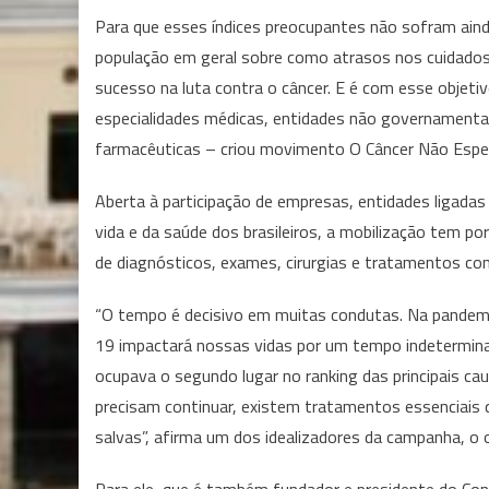
Para que esses índices preocupantes não sofram ainda
população em geral sobre como atrasos nos cuidados
sucesso na luta contra o câncer. E é com esse objeti
especialidades médicas, entidades não governamentai
farmacêuticas – criou movimento O Câncer Não Esper
Aberta à participação de empresas, entidades ligadas
vida e da saúde dos brasileiros, a mobilização tem por
de diagnósticos, exames, cirurgias e tratamentos co
“O tempo é decisivo em muitas condutas. Na pandemi
19 impactará nossas vidas por um tempo indetermina
ocupava o segundo lugar no ranking das principais ca
precisam continuar, existem tratamentos essenciais 
salvas”, afirma um dos idealizadores da campanha, o o