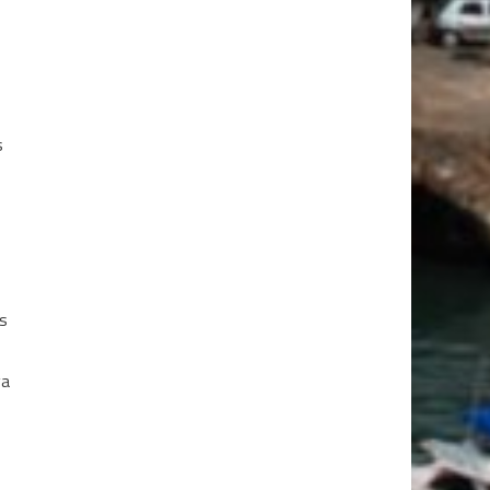
s
os
va