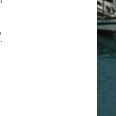
re
l
es
o