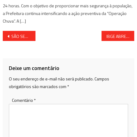
24 horas. Com o objetivo de proporcionar mais segurança à população,
a Prefeitura continua intensificando a ação preventiva da “Operação
Chuva”. A […]
Navegação
SÃO SEB. DO PASSÉ: VEREADOR DENUNCIA DESCASO DA COELBA COM A REDE ELÉTRICA EM MARACANGALHA
IBGE ABRE QUASE 205 MIL VAGAS TEMPORÁRIAS
de
Post
Deixe um comentário
O seu endereço de e-mail não será publicado.
Campos
obrigatórios são marcados com
*
Comentário
*