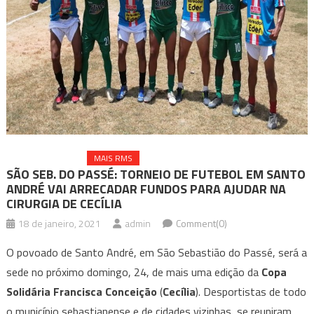
MAIS ESPORTE
MAIS RMS
SÃO SEB. DO PASSÉ: TORNEIO DE FUTEBOL EM SANTO
ANDRÉ VAI ARRECADAR FUNDOS PARA AJUDAR NA
CIRURGIA DE CECÍLIA
18 de janeiro, 2021
admin
Comment(0)
O povoado de Santo André, em São Sebastião do Passé, será a
sede no próximo domingo, 24, de mais uma edição da
Copa
Solidária Francisca Conceição
(
Cecília
). Desportistas de todo
o município sebastianense e de cidades vizinhas, se reuniram