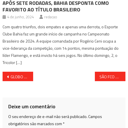
APÓS SETE RODADAS, BAHIA DESPONTA COMO
FAVORITO AO TÍTULO BRASILEIRO
4 de junho, 2024
redacao
Com quatro triunfos, dois empates e apenas uma derrota, o Esporte
Clube Bahia faz um grande início de campanha no Campeonato
Brasileiro de 2024. A equipe comandada por Rogério Ceni ocupa a
vice-liderança da competição, com 14 pontos, mesma pontuação do
líder Flamengo, e está invicto há seis jogos. No último domingo, 2, o
Tricolor […]
Navegação
GLOBO NÃO PAGA PREMIAÇÃO E É CONDENADA EM R$ 30 MIL
SÃO FCO DO CONDE RECEBERÁ DOSES DA CORONAVAC NESTA TERÇA
de
Post
Deixe um comentário
O seu endereço de e-mail não será publicado.
Campos
obrigatórios são marcados com
*