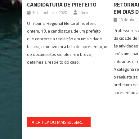
CANDIDATURA DE PREFEITO
RETORNAR
EM DIAS D
14 de outubro, 2020
admin
13 de abril,
O Tribunal Regional Eleitoral indeferiu
Professores d
ontem, 13, a candidatura de um prefeito
da cidade de 
que concorre a reeleição em uma cidade
às atividades
baiana, o motivo foi a falta de apresentação
após uma para
de documentos simples. Em breve,
cobrar os dir
detalhes a respeito do caso.
A categoria re
o reajuste sal
prefeitura de
apresentou a
Navegação
CRÍTICA DO MAIS BA SERVIU PARA O PREFEITO DE MIGUEL CALMON FAZER VÍDEOS PROFISSIONAIS
de