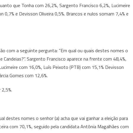
quanto que Tonha com 26,2%, Sargento Francisco 6,2%, Lucimeire
 0,7% e Devisson Oliveira 0,5%. Brancos e nulos somam 7,4% e
ção com a seguinte pergunta: “Em qual ou quais destes nomes o
 de Candeias?”. Sargento Francisco aparece na frente com 48,4%,
Lucimeire com 16,0%, Luís Peixoto (PTB) com 15,1% Devisson
árcia Gomes com 12,6%.
 2,5%.
ual destes nomes o senhor (a) acha que vai ganhar a eleição para
anteira com 70,1%, seguido pela candidata Antônia Magalhães com