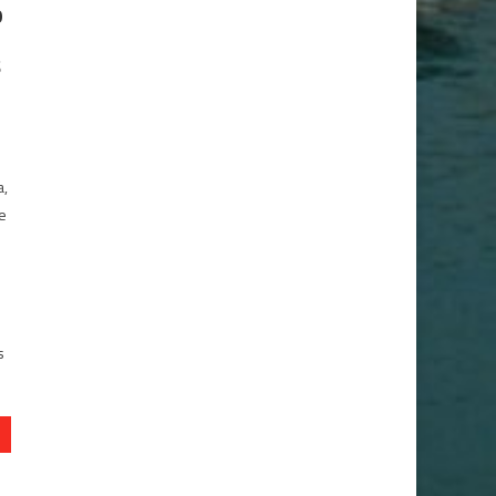
O
S
a,
de
s