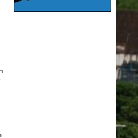
om
r
e