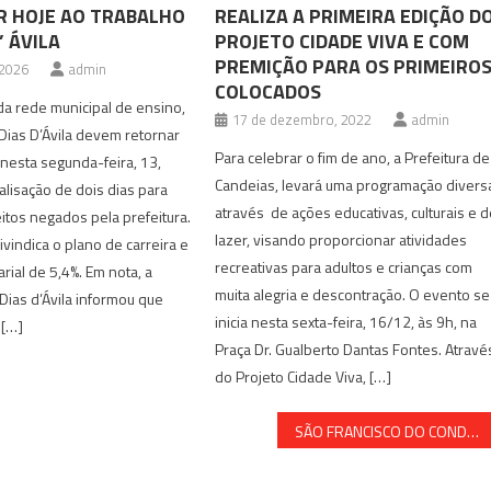
 HOJE AO TRABALHO
REALIZA A PRIMEIRA EDIÇÃO D
’ ÁVILA
PROJETO CIDADE VIVA E COM
PREMIÇÃO PARA OS PRIMEIRO
 2026
admin
COLOCADOS
a rede municipal de ensino,
17 de dezembro, 2022
admin
Dias D’Ávila devem retornar
Para celebrar o fim de ano, a Prefeitura de
 nesta segunda-feira, 13,
Candeias, levará uma programação divers
lisação de dois dias para
através de ações educativas, culturais e 
eitos negados pela prefeitura.
lazer, visando proporcionar atividades
ivindica o plano de carreira e
recreativas para adultos e crianças com
arial de 5,4%. Em nota, a
muita alegria e descontração. O evento se
 Dias d’Ávila informou que
inicia nesta sexta-feira, 16/12, às 9h, na
 […]
Praça Dr. Gualberto Dantas Fontes. Atravé
do Projeto Cidade Viva, […]
SÃO FRANCISCO DO CONDE: ELEITORES DE RALISON QUESTIONAM A PESQUISA DA BAIANA FM