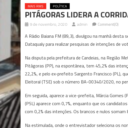
MAIS RMS
POLÍTICA
PITÁGORAS LIDERA A CORRID
9 de novembro, 2020
admin
Comment(0)
A Rádio Baiana FM (89,3), divulgou na manhã desta se
Dataqualy para realizar pesquisas de intenções de vot
Na disputa pela prefeitura de Candeias, na Região Met
Pitágoras (PP), na espontânea, tem 45,2% das inten
22,2%, e pelo ex-prefeito Sargento Francisco (PL), q
Eleitoral (TSE) sob o número BA-00340/2020, no per
Em seguida, aparece a vice-prefeita, Márcia Gomes (
(PSL) aparece com 0,7%, enquanto que os candidatos
com 0,2% das intenções. Os brancos e nulos somam 
Na estimulada, onde o entrevistador seleciona os n