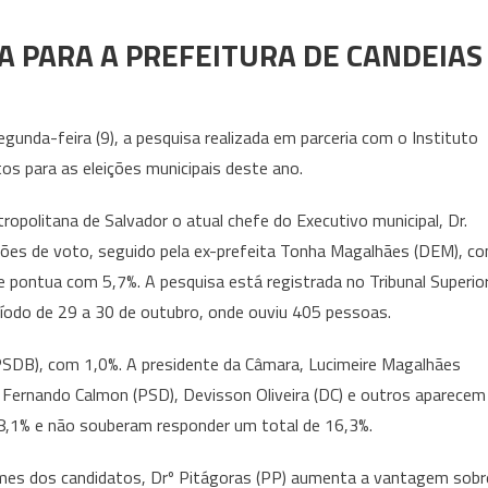
A PARA A PREFEITURA DE CANDEIAS
gunda-feira (9), a pesquisa realizada em parceria com o Instituto
os para as eleições municipais deste ano.
ropolitana de Salvador o atual chefe do Executivo municipal, Dr.
ções de voto, seguido pela ex-prefeita Tonha Magalhães (DEM), c
ue pontua com 5,7%. A pesquisa está registrada no Tribunal Superio
íodo de 29 a 30 de outubro, onde ouviu 405 pessoas.
PSDB), com 1,0%. A presidente da Câmara, Lucimeire Magalhães
 Fernando Calmon (PSD), Devisson Oliveira (DC) e outros aparecem
8,1% e não souberam responder um total de 16,3%.
omes dos candidatos, Drº Pitágoras (PP) aumenta a vantagem sobr