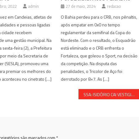
bro, 2022
admin
27 de maio, 2024
redacao
 vez em Candeias, atletas de
O Bahia perdeu para o CRB, nos pênaltis,
alidades e pessoas ligadas
após empatar em 0x0 no tempo
a cidade recebem
regulamentar da semifinal da Copa do
 uma gestão municipal. Na
Nordeste. Com o resultado, o Esquadrão
a sexta-feira (2), a Prefeitura
está eliminado e o CRB enfrenta o
 por meio da Secretaria de
Fortaleza, que goleou o Sport, na decisão
zer (SESLA), promoveu uma
da competição. Na disputa das
ara premiar os melhores do
penalidades, o Tricolor de Aço foi
 aconteceu no cinetrato […]
derrotado por 8×7. As […]
SSA: ISIDÓRIO CAI VESTIGINOSAMENTE NAS PESQUISAS
rigatórios são marcados com
*