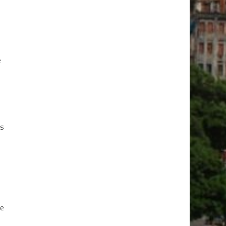
e
es
te