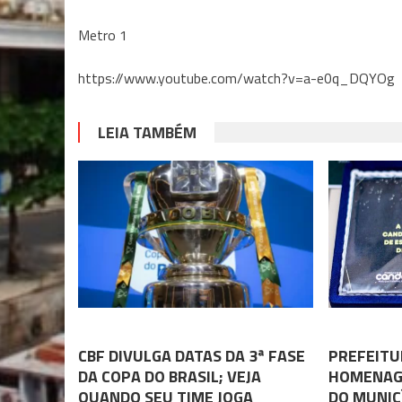
Metro 1
https://www.youtube.com/watch?v=a-e0q_DQYOg
LEIA TAMBÉM
MAIS ESPORTE
MAIS ESPOR
CBF DIVULGA DATAS DA 3ª FASE
PREFEITU
DA COPA DO BRASIL; VEJA
HOMENAGE
QUANDO SEU TIME JOGA
DO MUNIC