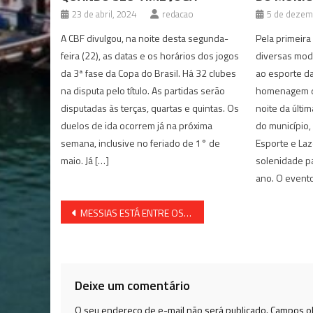
23 de abril, 2024
redacao
5 de dezem
A CBF divulgou, na noite desta segunda-
Pela primeira
feira (22), as datas e os horários dos jogos
diversas mod
da 3ª fase da Copa do Brasil. Há 32 clubes
ao esporte d
na disputa pelo título. As partidas serão
homenagem de
disputadas às terças, quartas e quintas. Os
noite da últim
duelos de ida ocorrem já na próxima
do município,
semana, inclusive no feriado de 1° de
Esporte e La
maio. Já […]
solenidade p
ano. O evento
Navegação
MESSIAS ESTÁ ENTRE OS MAIS COTADOS PARA VEREADOR EM SÃO F. DO CONDE
de
Post
Deixe um comentário
O seu endereço de e-mail não será publicado.
Campos ob