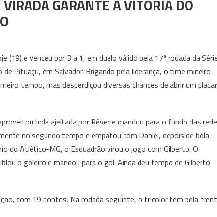
E VIRADA GARANTE A VITÓRIA DO
RO
e (19) e venceu por 3 a 1, em duelo válido pela 17ª rodada da Séri
o de Pituaçu, em Salvador. Brigando pela liderança, o time mineiro
imeiro tempo, mas desperdiçou diversas chances de abrir um placar
aproveitou bola ajeitada por Réver e mandou para o fundo das red
u somente no segundo tempo e empatou com Daniel, depois de bola
io do Atlético-MG, o Esquadrão virou o jogo com Gilberto. O
iblou o goleiro e mandou para o gol. Ainda deu tempo de Gilberto
ição, com 19 pontos. Na rodada seguinte, o tricolor tem pela fren