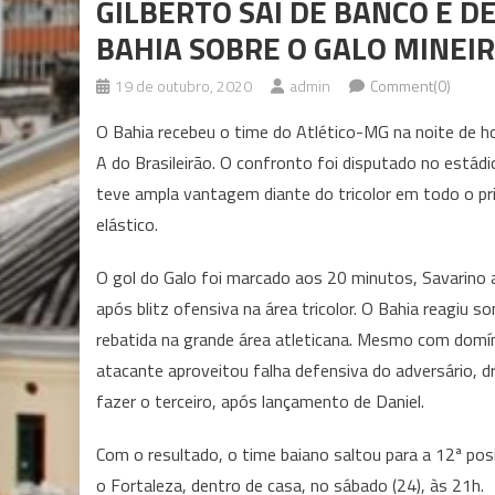
GILBERTO SAI DE BANCO E D
BAHIA SOBRE O GALO MINEI
19 de outubro, 2020
admin
Comment(0)
O Bahia recebeu o time do Atlético-MG na noite de hoj
A do Brasileirão. O confronto foi disputado no estádi
teve ampla vantagem diante do tricolor em todo o pr
elástico.
O gol do Galo foi marcado aos 20 minutos, Savarino 
após blitz ofensiva na área tricolor. O Bahia reagi
rebatida na grande área atleticana. Mesmo com domín
atacante aproveitou falha defensiva do adversário, dr
fazer o terceiro, após lançamento de Daniel.
Com o resultado, o time baiano saltou para a 12ª pos
o Fortaleza, dentro de casa, no sábado (24), às 21h.