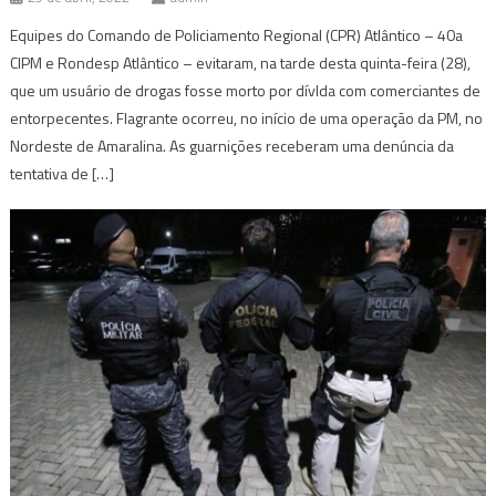
Equipes do Comando de Policiamento Regional (CPR) Atlântico – 40a
CIPM e Rondesp Atlântico – evitaram, na tarde desta quinta-feira (28),
que um usuário de drogas fosse morto por dívIda com comerciantes de
entorpecentes. Flagrante ocorreu, no início de uma operação da PM, no
Nordeste de Amaralina. As guarnições receberam uma denúncia da
tentativa de […]