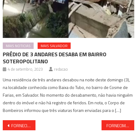
MAIS NOTICIAS
MAIS SALVADOR
PRÉDIO DE 3 ANDARES DESABA EM BAIRRO
SOTEROPOLITANO
4 de setembro, 2023
redacao
Uma residência de três andares desabou na noite deste domingo (3),
na localidade conhecida como Baixa do Tubo, no bairro de Cosme de
Farias, em Salvador. No momento do desabamento, não havia ninguém
dentro do imóvel e não há registro de feridos. Em nota, o Corpo de
Bombeiros informou que três viaturas foram enviadas para o […]
Navegação
FORNECIMENTO DE ÁGUA SERÁ INTERROMPIDO NESTA QUINTA NA REGIÃO
FORNECIMENTO DE ENERGIA SERÁ SUSPENSO EM CAMAÇARI