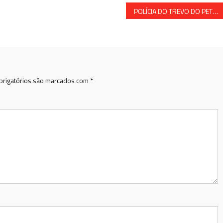
POLÍCIA DO TREVO DO PETRÓLEO FICA FORA DA PREMIAÇÃO POR DESEMPENHO POLICIAL
rigatórios são marcados com
*