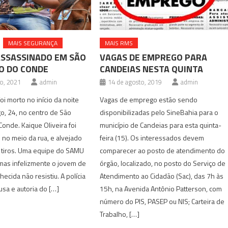
MAIS SEGURANÇA
MAIS RMS
ASSASSINADO EM SÃO
VAGAS DE EMPREGO PARA
O DO CONDE
CANDEIAS NESTA QUINTA
ro, 2021
admin
14 de agosto, 2019
admin
 morto no início da noite
Vagas de emprego estão sendo
o, 24, no centro de São
disponibilizadas pelo SineBahia para o
Conde. Kaique Oliveira foi
município de Candeias para esta quinta-
no meio da rua, e alvejado
feira (15). Os interessados devem
 tiros. Uma equipe do SAMU
comparecer ao posto de atendimento do
 mas infelizmente o jovem de
órgão, localizado, no posto do Serviço de
ecida não resistiu. A polícia
Atendimento ao Cidadão (Sac), das 7h às
usa e autoria do […]
15h, na Avenida Antônio Patterson, com
número do PIS, PASEP ou NIS; Carteira de
Trabalho, […]