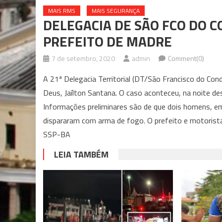
MAIS RMS
MAIS SEGURANÇA
DELEGACIA DE SÃO FCO DO 
PREFEITO DE MADRE
7 de setembro, 2020
admin
Comment(0)
A 21ª Delegacia Territorial (DT/São Francisco do Con
Deus, Jaílton Santana. O caso aconteceu, na noite des
Informações preliminares são de que dois homens, em
dispararam com arma de fogo. O prefeito e motorist
SSP-BA
LEIA TAMBÉM