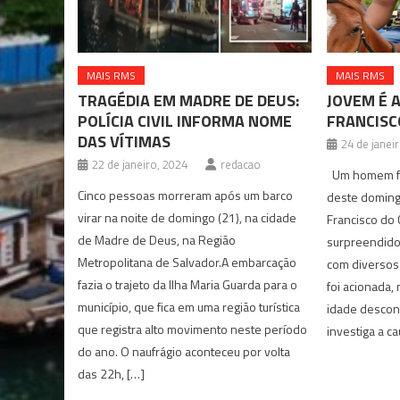
MAIS RMS
MAIS RMS
TRAGÉDIA EM MADRE DE DEUS:
JOVEM É 
POLÍCIA CIVIL INFORMA NOME
FRANCISC
DAS VÍTIMAS
24 de janei
22 de janeiro, 2024
redacao
Um homem foi
Cinco pessoas morreram após um barco
deste doming
virar na noite de domingo (21), na cidade
Francisco do 
de Madre de Deus, na Região
surpreendido 
Metropolitana de Salvador.A embarcação
com diversos
fazia o trajeto da Ilha Maria Guarda para o
foi acionada,
município, que fica em uma região turística
idade desconh
que registra alto movimento neste período
investiga a ca
do ano. O naufrágio aconteceu por volta
das 22h, […]