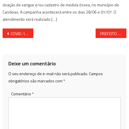
doação de sangue e/ou cadastro de medula óssea, no município de
Candeias. A campanha acontecerá entre os dias 28/06 e 01/07. O
atendimento será realizado […]
Navegação
COVID-19: SENADO APROVA IMPORTAÇÃO DE MEDICAMENTOS
PREFEITO DA RMS TESTA POSITIVO PARA CORONAVÍRUS
de
Post
Deixe um comentário
O seu endereço de e-mail não será publicado.
Campos
obrigatórios são marcados com
*
Comentário
*