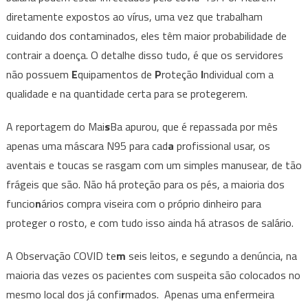
diretamente expostos ao vírus, uma vez que trabalham
cuidando dos contaminados, eles têm maior probabilidade de
contrair a doença. O detalhe disso tudo, é que os servidores
não possuem
E
quipamentos de
P
roteção
I
ndividual com a
qualidade e na quantidade certa para se protegerem.
A reportagem do Mai
s
Ba apurou, que é repassada por mês
apenas uma máscara N95 para cad
a
profissional usar, os
aventais e toucas se rasgam com um simples manusear, de tão
frágeis que são. Não há proteção para os pés, a maioria dos
funcio
n
ários compra viseira com o próprio dinheiro para
proteger o rosto, e com tudo isso ainda há atrasos de salário.
A Observação COVID te
m
seis leitos, e segundo a denúncia, na
maioria das vezes os pacientes com suspeita são colocados no
mesmo local dos já confi
r
mados. Apenas uma enfermeira