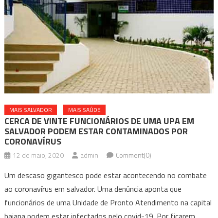
MAIS SALVADOR
MAIS SAÚDE
CERCA DE VINTE FUNCIONÁRIOS DE UMA UPA EM
SALVADOR PODEM ESTAR CONTAMINADOS POR
CORONAVÍRUS
12 de maio, 2020
admin
Comment(0)
Um descaso gigantesco pode estar acontecendo no combate
ao coronavírus em salvador. Uma denúncia aponta que
funcionários de uma Unidade de Pronto Atendimento na capital
baiana podem estar infectados pelo covid-19. Por ficarem