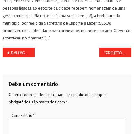
Pela primeira vez em Candeias, atletas de diversas modalidades e
pessoas ligadas ao esporte da cidade recebem homenagem de uma
gestão municipal. Na noite da última sexta-feira (2), a Prefeitura do
município, por meio da Secretaria de Esporte e Lazer (SESLA),
promoveu uma solenidade para premiar os melhores do ano. O evento
aconteceu no cinetrato […]
Navegação
BAHIAGÁS ANUNCIOU REDUÇÃO NA TARIFA DO GÁS NATURAL
“PROJETO CRESCER” OFERECE CURSOS PROFISSIONALIZANTES E CULTURAIS, GRATUITOS, À COMUNIDADE DE SÃO FRANCISCO DO CONDE. CONFIRA!
de
Post
Deixe um comentário
O seu endereço de e-mail não será publicado.
Campos
obrigatórios são marcados com
*
Comentário
*