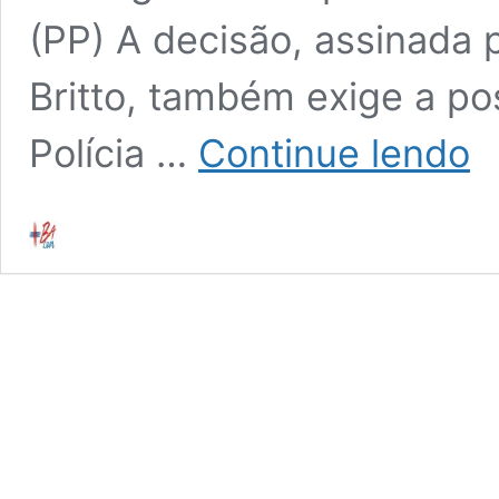
(PP) A decisão, assinada 
Britto, também exige a pos
A
Polícia …
Continue lendo
CA
CAI
JUS
DET
O
AF
DE
JEF
AND
PRE
DE
MA
DE
DE